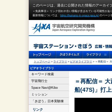
このページは、過去に公開された情報のアーカイ
＜免責事項＞ リンク切れや古い情報が含まれている可能性があ
最新情報については、
https://humans-in-space.jaxa.jp/
のページ
トップページ
>
ライブラリ
>
ビデオライブラリ
> ＝再配信＝ 
ビデオライブラリ
キーワード検索
＝再配信＝ 大
宇宙飛行士
Space Navi@Kibo
船(47S)」
ミッション
「きぼう」日本実験棟
リンク