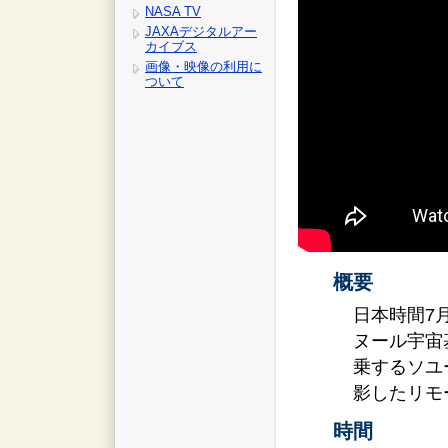
NASA TV
JAXAデジタルアー
カイブス
画像・映像の利用に
ついて
概要
日本時間7
ヌール宇宙
乗するソユ
影したリモ
時間