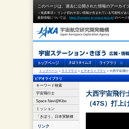
このページは、過去に公開された情報のアーカイ
＜免責事項＞ リンク切れや古い情報が含まれている可能性があ
最新情報については、
https://humans-in-space.jaxa.jp/
のページ
トップページ
>
ライブラリ
>
ビデオライブラリ
> 大西宇宙飛行
ビデオライブラリ
キーワード検索
大西宇宙飛行士
宇宙飛行士
Space Navi@Kibo
（47S）打
ミッション
「きぼう」日本実験棟
リンク