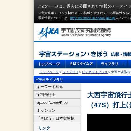
このページは、過去に公開された情報のアーカイ
＜免責事項＞ リンク切れや古い情報が含まれている可能性があ
最新情報については、
https://humans-in-space.jaxa.jp/
のページ
トップページ
>
ライブラリ
>
ビデオライブラリ
> 大西宇宙飛行
ビデオライブラリ
キーワード検索
大西宇宙飛行士
宇宙飛行士
Space Navi@Kibo
（47S）打上
ミッション
「きぼう」日本実験棟
リンク