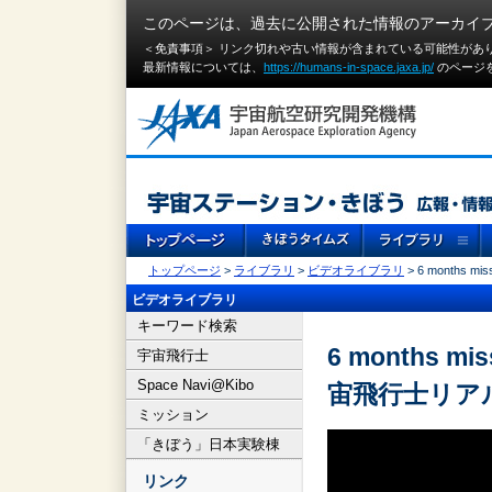
このページは、過去に公開された情報のアーカイ
＜免責事項＞ リンク切れや古い情報が含まれている可能性があ
最新情報については、
https://humans-in-space.jaxa.jp/
のページ
トップページ
>
ライブラリ
>
ビデオライブラリ
> 6 months
ビデオライブラリ
キーワード検索
6 months m
宇宙飛行士
Space Navi@Kibo
宙飛行士リア
ミッション
「きぼう」日本実験棟
リンク