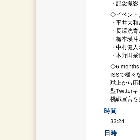
・記念撮影
◇イベント
・平井大和
・長澤洸青
・梅本瑛斗
・中村健人
・木野田采
◇6 month
ISSで様
球上から応
型Twitt
挑戦宣言を
時間
33:24
日時