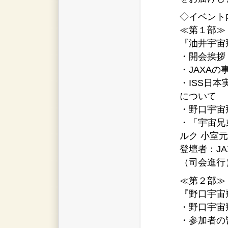
◇イベント
≪第１部≫
『油井宇宙
・開会挨拶（
・JAXAの
・ISS日
について
・野口宇宙
・「宇宙兄
ルク 小室
登壇者：J
（司会進行
≪第２部≫（1
『野口宇宙
・野口宇宙
・参加者の