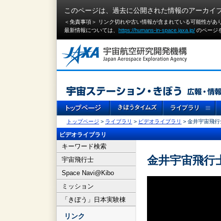
このページは、過去に公開された情報のアーカイ
＜免責事項＞ リンク切れや古い情報が含まれている可能性があ
最新情報については、
https://humans-in-space.jaxa.jp/
のページ
トップページ
>
ライブラリ
>
ビデオライブラリ
> 金井宇宙飛
ビデオライブラリ
キーワード検索
金井宇宙飛行
宇宙飛行士
Space Navi@Kibo
ミッション
「きぼう」日本実験棟
リンク