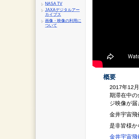
NASA TV
JAXAデジタルアー
カイブス
画像・映像の利用に
ついて
概要
2017年1
期滞在中の
ジ映像が届
金井宇宙飛
是非皆様か
金井宇宙飛