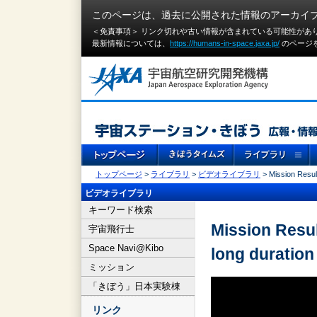
このページは、過去に公開された情報のアーカイ
＜免責事項＞ リンク切れや古い情報が含まれている可能性があ
最新情報については、
https://humans-in-space.jaxa.jp/
のページ
トップページ
>
ライブラリ
>
ビデオライブラリ
> Mission Result
ビデオライブラリ
キーワード検索
Mission Resul
宇宙飛行士
Space Navi@Kibo
long duration 
ミッション
「きぼう」日本実験棟
リンク