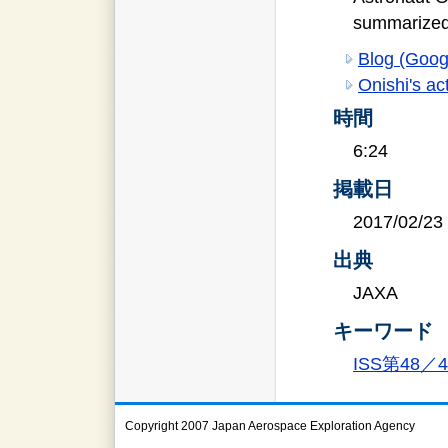
summarized 
Blog (Googl
Onishi's act
時間
6:24
掲載日
2017/02/23
出典
JAXA
キーワード
ISS第48
Copyright 2007 Japan Aerospace Exploration Agency