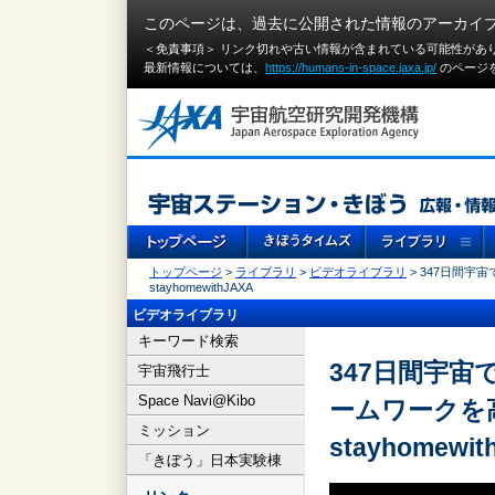
このページは、過去に公開された情報のアーカイ
＜免責事項＞ リンク切れや古い情報が含まれている可能性があ
最新情報については、
https://humans-in-space.jaxa.jp/
のページ
トップページ
>
ライブラリ
>
ビデオライブラリ
> 347日間宇
stayhomewithJAXA
ビデオライブラリ
キーワード検索
347日間宇
宇宙飛行士
Space Navi@Kibo
ームワークを高
ミッション
stayhomewit
「きぼう」日本実験棟