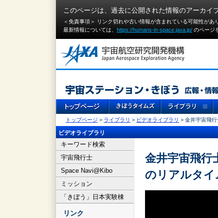
このページは、過去に公開された情報のアーカイ
＜免責事項＞ リンク切れや古い情報が含まれている可能性があ
最新情報については、
https://humans-in-space.jaxa.jp/
のページ
トップページ
>
ライブラリ
>
ビデオライブラリ
> 金井宇宙飛
ビデオライブラリ
キーワード検索
金井宇宙飛行
宇宙飛行士
Space Navi@Kibo
のリアルタイ
ミッション
「きぼう」日本実験棟
リンク