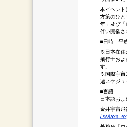
本イベント
方策のひと
年」及び「
伴い開催さ
■日時：平成
※日本在住
飛行士およ
す。
※国際宇宙
遽スケジュ
■言語：
日本語およ
金井宇宙飛
/iss/jaxa_ex
外務省「ロ