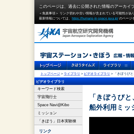
このページは、過去に公開された情報のアーカイ
＜免責事項＞ リンク切れや古い情報が含まれている可能性があ
最新情報については、
https://humans-in-space.jaxa.jp/
のページ
トップページ
>
ライブラリ
>
ビデオライブラリ
> 「きぼうび
ビデオライブラリ
キーワード検索
「きぼうびと
宇宙飛行士
Space Navi@Kibo
船外利用ミッ
ミッション
「きぼう」日本実験棟
リンク