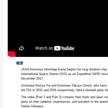
概要
JAXA Astronaut Norishige Kanai begins his long duration stay
International Space Station (ISS) as an Expedition 54/55 miss
December 2017.
Astronaut Kimiya Yui and Astronaut Takuya Onishi, who have 
the ISS in 2015 and 2016 respectively, held a farewell party for
The video (Part 1 and Part 2) contains their frank and open co
party on their updates, experiences, and answers to the quest
Twitter followers.