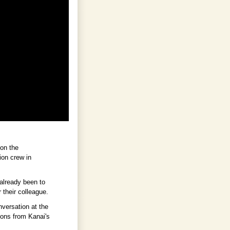
 on the
ion crew in
already been to
 their colleague.
nversation at the
ions from Kanai's