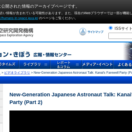
に公開された情報のアーカイブページです。
や古い情報が含まれている可能性があります。また、現在のWebブラウザーでは⼀部が機能
://humans-in-space.jaxa.jp/
のページをご覧ください。
ISSサイ
リ
>
ビデオライブラリ
> New-Generation Japanese Astronaut Talk: Kanai's Farewell Party (Pa
New-Generation Japanese Astronaut Talk: Kanai'
Party (Part 2)