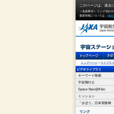
このページは、過去
＜免責事項＞ リンク切れ
最新情報については、
https
トップページ
>
ライブラ
ビデオライブラリ
キーワード検索
宇宙飛行士
Space Navi@Kibo
ミッション
「きぼう」日本実験棟
リンク