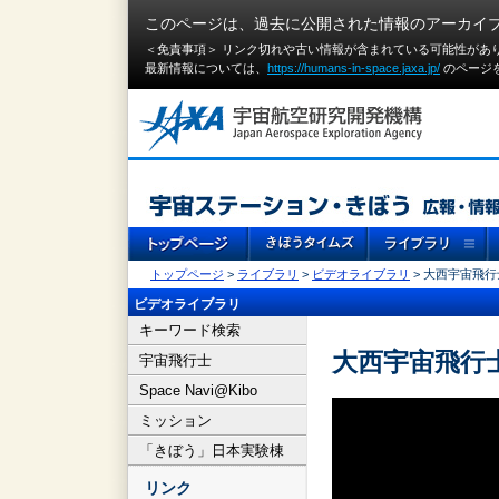
このページは、過去に公開された情報のアーカイ
＜免責事項＞ リンク切れや古い情報が含まれている可能性があ
最新情報については、
https://humans-in-space.jaxa.jp/
のページ
トップページ
>
ライブラリ
>
ビデオライブラリ
> 大西宇宙飛行
ビデオライブラリ
キーワード検索
大西宇宙飛行士
宇宙飛行士
Space Navi@Kibo
ミッション
「きぼう」日本実験棟
リンク