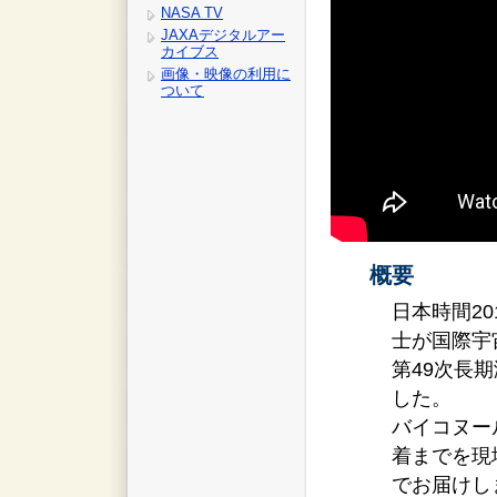
NASA TV
JAXAデジタルアー
カイブス
画像・映像の利用に
ついて
概要
日本時間20
士が国際宇
第49次長
した。
バイコヌー
着までを現
でお届けし