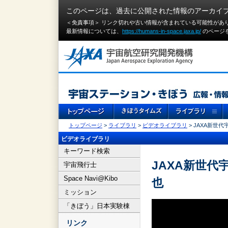
このページは、過去に公開された情報のアーカイ
＜免責事項＞ リンク切れや古い情報が含まれている可能性があ
最新情報については、
https://humans-in-space.jaxa.jp/
のページ
トップページ
>
ライブラリ
>
ビデオライブラリ
> JAXA新世
ビデオライブラリ
キーワード検索
JAXA新世代
宇宙飛行士
Space Navi@Kibo
也
ミッション
「きぼう」日本実験棟
リンク