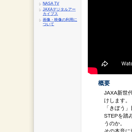
NASA TV
JAXAデジタルアー
カイブス
画像・映像の利用に
ついて
概要
JAXA新
けします。
「きぼう」
STEPを
うのか。
その本音に