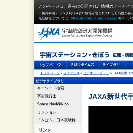
このページは、過去に公開された情報のアーカイ
＜免責事項＞ リンク切れや古い情報が含まれている可能性があ
最新情報については、
https://humans-in-space.jaxa.jp/
のページ
トップページ
>
ライブラリ
>
ビデオライブラリ
> JAXA新世
ビデオライブラリ
キーワード検索
JAXA新世代
宇宙飛行士
Space Navi@Kibo
ミッション
「きぼう」日本実験棟
リンク