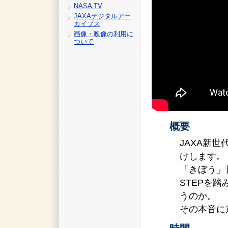
NASA TV
JAXAデジタルアー
カイブス
画像・映像の利用に
ついて
概要
JAXA新
けします。
「きぼう」
STEPを
うのか。
その本音に