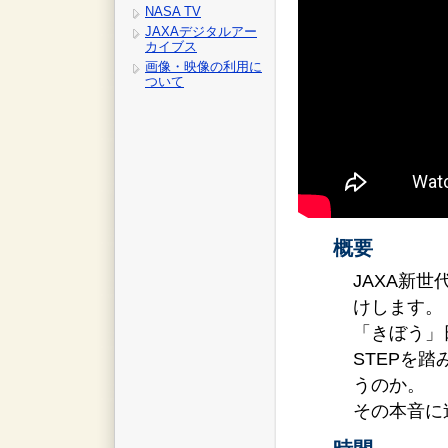
NASA TV
JAXAデジタルアー
カイブス
画像・映像の利用に
ついて
概要
JAXA新
けします。
「きぼう」
STEPを
うのか。
その本音に