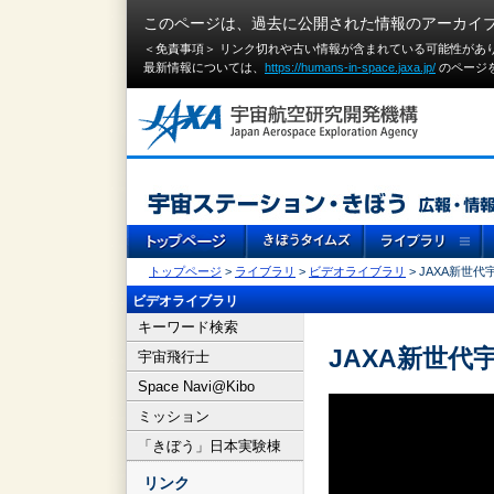
このページは、過去に公開された情報のアーカイ
＜免責事項＞ リンク切れや古い情報が含まれている可能性があ
最新情報については、
https://humans-in-space.jaxa.jp/
のページ
トップページ
>
ライブラリ
>
ビデオライブラリ
> JAXA新世
ビデオライブラリ
キーワード検索
JAXA新世代
宇宙飛行士
Space Navi@Kibo
ミッション
「きぼう」日本実験棟
リンク