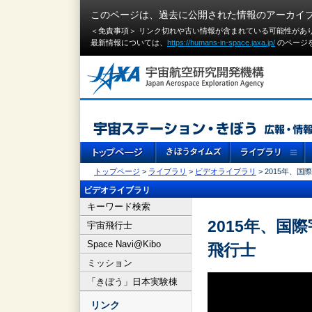
このページは、過去に公開された情報のアーカイ
＜免責事項＞ リンク切れや古い情報が含まれている可能性があ
最新情報については、
https://humans-in-space.jaxa.jp/
のページ
トップページ
>
ライブラリ
>
ビデオライブラリ
> 2015年、
ビデオライブラリ
キーワード検索
2015年、
宇宙飛行士
Space Navi@Kibo
飛行士
ミッション
「きぼう」日本実験棟
リンク