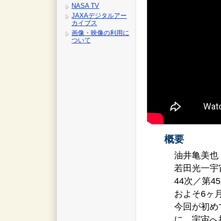
NASA TV
JAXAデジタルアー
カイブス
画像・映像の利用に
ついて
概要
油井亀美也
若田光一宇
44次／第4
およそ6ヶ
今回が初め
に、宇宙へ