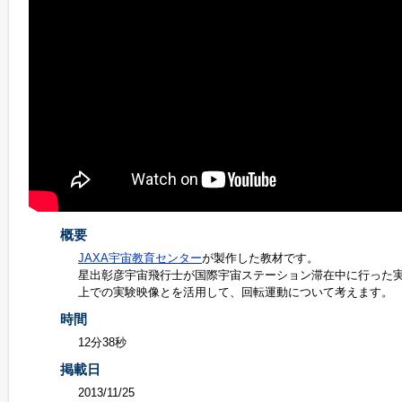
概要
JAXA宇宙教育センター
が製作した教材です。
星出彰彦宇宙飛行士が国際宇宙ステーション滞在中に行った
上での実験映像とを活用して、回転運動について考えます。
時間
12分38秒
掲載日
2013/11/25