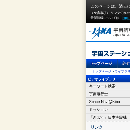
このページは、過去
＜免責事項＞ リンク切れ
最新情報については、
https
トップページ
>
ライブラ
ビデオライブラリ
キーワード検索
宇宙飛行士
Space Navi@Kibo
ミッション
「きぼう」日本実験棟
リンク