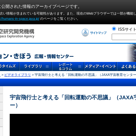
に公開された情報のアーカイブページです。
や古い情報が含まれている可能性があります。また、現在のWebブラウザーでは⼀部が機能
://humans-in-space.jaxa.jp/
のページをご覧ください。
ISSサイ
リ
>
ビデオライブラリ
> 宇宙飛行士と考える「回転運動の不思議」（JAXA宇宙教育センタ
宇宙飛行士と考える「回転運動の不思議」（JAXA
ー）