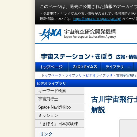
このページは、過去に公開された情報のアーカイ
＜免責事項＞ リンク切れや古い情報が含まれている可能性があ
最新情報については、
https://humans-in-space.jaxa.jp/
のページ
トップページ
>
ライブラリ
>
ビデオライブラリ
> 古川宇宙飛
ビデオライブラリ
キーワード検索
古川宇宙飛行
宇宙飛行士
Space Navi@Kibo
解説
ミッション
「きぼう」日本実験棟
リンク