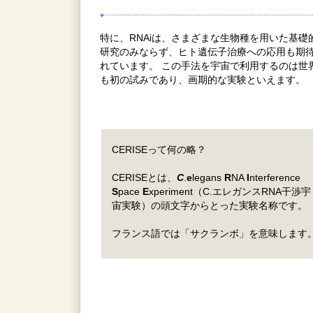
特に、RNAiは、さまざまな生物種を用いた基礎
研究のみならず、ヒト遺伝子治療への応用も期
れています。 この手法を宇宙で利用するのは世
も初の試みであり、画期的な実験といえます。
CERISEって何の略？
CERISEとは、
C
.
e
legans
R
NA
I
nterference
S
pace
E
xperiment（C.エレガンスRNA干渉宇
宙実験）の頭文字からとった実験名称です。
フランス語では「サクランボ」を意味します