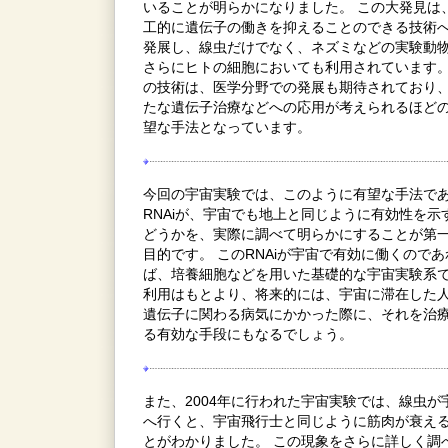
いることが明らかになりました。 この大発見は
工的に遺伝子の働きを抑えることのできる技術
発展し、線虫だけでなく、ネズミなどの実験動
さらにヒトの細胞においても利用されています。
の技術は、医学分野での発展も期待されており
たな遺伝子治療などへの応用が考えられるほど
望な手法となっています。
今回の宇宙実験では、このように有望な手法で
RNAiが、宇宙でも地上と同じように有効性を示
どうかを、実際に調べて明らかにすることが第
目的です。 このRNAiが宇宙で有効に働くのであ
ば、培養細胞などを用いた基礎的な宇宙実験系
利用はもとより、将来的には、宇宙に滞在した
遺伝子に関わる病気にかかった際に、それを治
る有効な手段にもなるでしょう。
また、2004年に行われた宇宙実験では、線虫が
へ行くと、宇宙飛行士と同じように筋肉が衰え
とがわかりました。 この現象をさらに詳しく調