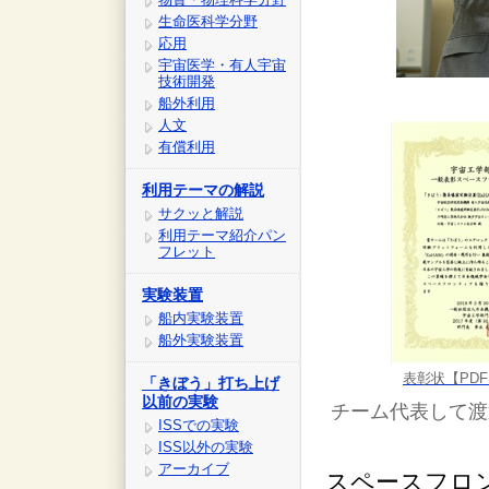
生命医科学分野
応用
宇宙医学・有人宇宙
技術開発
船外利用
人文
有償利用
利用テーマの解説
サクッと解説
利用テーマ紹介パン
フレット
実験装置
船内実験装置
船外実験装置
表彰状【PDF:
「きぼう」打ち上げ
以前の実験
チーム代表して渡
ISSでの実験
ISS以外の実験
アーカイブ
スペースフロ