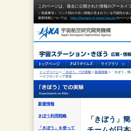
このページは、過去に公開された情報のアーカイ
＜免責事項＞ リンク切れや古い情報が含まれている可能性があ
最新情報については、
https://humans-in-space.jaxa.jp/
のページ
トップページ
>
「きぼう」での実験
>
新着情報
> 「きぼう」
ースフロンティア受賞
新着情報
きぼう利用戦略
「きぼう」簡
「きぼう」を使って
チームが日本