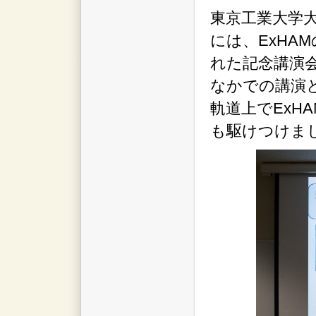
東京工業大学
には、ExHA
れた記念講演
なかでの講演
軌道上でExH
も駆けつけま