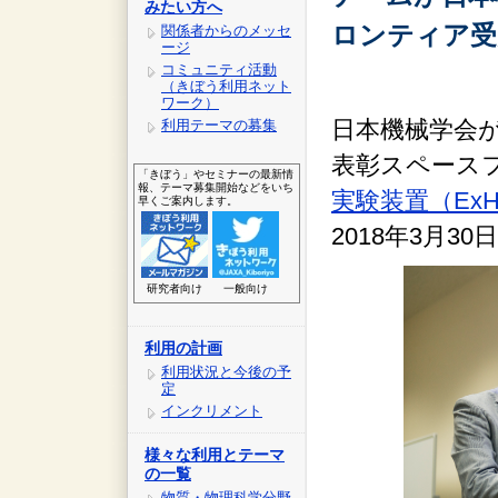
みたい方へ
ロンティア受
関係者からのメッセ
ージ
コミュニティ活動
（きぼう利用ネット
ワーク）
日本機械学会が
利用テーマの募集
表彰スペース
「きぼう」やセミナーの最新情
報、テーマ募集開始などをいち
実験装置（Ex
早くご案内します。
2018年3月
研究者向け
一般向け
利用の計画
利用状況と今後の予
定
インクリメント
様々な利用とテーマ
の一覧
物質・物理科学分野