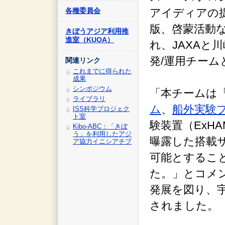
各種委員会
アイディアの
版、啓蒙活動
きぼうアジア利用推
進室（KUOA）
れ、JAXAと
発/運用チー
関連リンク
これまでに得られた
成果
シンポジウム
「本チームは
ライブラリ
ム
、
船外実験
ISS科学プロジェク
ト室
験装置（ExH
Kibo-ABC：「きぼ
う」を利用したアジ
曝露した搭載
ア協力イニシアチブ
可能とするこ
た。」とコメ
発展を図り、
されました。