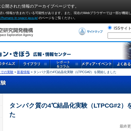
に公開された情報のアーカイブページです。
や古い情報が含まれている可能性があります。また、現在のWebブラウザーでは⼀部が機能
://humans-in-space.jaxa.jp/
のページをご覧ください。
ISSサイ
」での実験
>
新着情報
> タンパク質の4℃結晶化実験（LTPCG#2）を開始しました
タンパク質の4℃結晶化実験（LTPCG#2
た
最終更