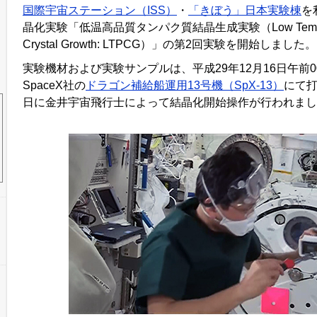
国際宇宙ステーション（ISS）
・
「きぼう」日本実験棟
を
晶化実験「低温高品質タンパク質結晶生成実験（Low Temperatu
Crystal Growth: LTPCG）」の第2回実験を開始しました。
実験機材および実験サンプルは、平成29年12月16日午前0
SpaceX社の
ドラゴン補給船運用13号機（SpX-13）
にて打
日に金井宇宙飛行士によって結晶化開始操作が行われまし