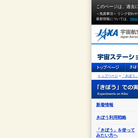
このページは、過去
＜免責事項＞ リンク切れ
最新情報については、
https
トップページ
>
「きぼう
新着情報
きぼう利用戦略
「きぼう」を使って
みたい方へ