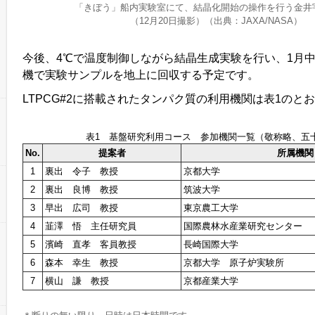
「きぼう」船内実験室にて、結晶化開始の操作を行う金井
（12月20日撮影）（出典：JAXA/NASA）
今後、4℃で温度制御しながら結晶生成実験を行い、1月中旬
機で実験サンプルを地上に回収する予定です。
LTPCG#2に搭載されたタンパク質の利用機関は表1のと
表1 基盤研究利用コース 参加機関一覧（敬称略、五
No.
提案者
所属機関
1
裏出 令子 教授
京都大学
2
裏出 良博 教授
筑波大学
3
早出 広司 教授
東京農工大学
4
韮澤 悟 主任研究員
国際農林水産業研究センター
5
濱崎 直孝 客員教授
長崎国際大学
6
森本 幸生 教授
京都大学 原子炉実験所
7
横山 謙 教授
京都産業大学