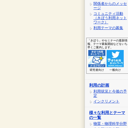
関係者からのメッセ
ージ
コミュニティ活動
（きぼう利用ネット
ワーク）
利用テーマの募集
「きぼう」やセミナーの最新情
報、テーマ募集開始などをいち
早くご案内します。
研究者向け
一般向け
利用の計画
利用状況と今後の予
定
インクリメント
様々な利用とテーマ
の一覧
物質・物理科学分野