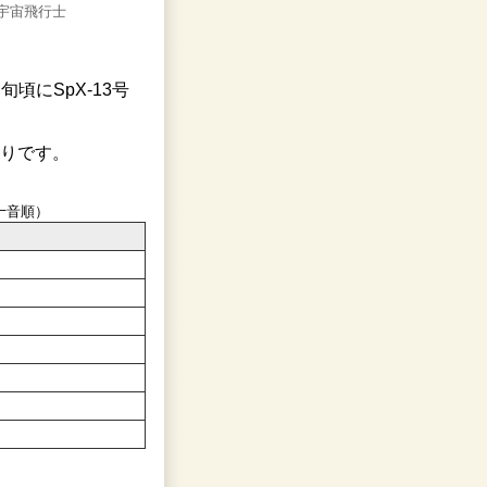
宇宙飛行士
頃にSpX-13号
おりです。
十音順）