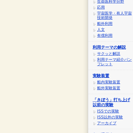
生命医科学分野
応用
宇宙医学・有人宇宙
技術開発
船外利用
人文
有償利用
利用テーマの解説
サクッと解説
利用テーマ紹介パン
フレット
実験装置
船内実験装置
船外実験装置
「きぼう」打ち上げ
以前の実験
ISSでの実験
ISS以外の実験
アーカイブ