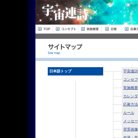
日本語トップ
宇宙連詩
コンセプ
実施概要
カレンダ
応募方法
ルール
メッセー
背景画像
発展・普