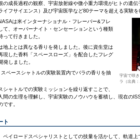
根の成長過程の観察、宇宙放射線や微小重力環境がヒトの遺伝
ライフサイエンス）及び宇宙医学など80テーマを超える実験を
NASAは米インターナショナル・フレーバー&フレ
して、オーバーナイト・センセーションという種類
持って行きました。
は地上とは異なる香りを発しました。後に資生堂は
再現した香料「スペースローズ」を配合したフレグ
を開発しました。
 スペースシャトルの実験装置内でバラの香りを抽
宇宙で咲き
ラ（出典：J
スシャトルでの実験ミッションを繰り返すことで、
人間の生理を理解し、宇宙実験のノウハウを蓄積し、現在のIS
のです。
ート
、ペイロードスペシャリストとしての技量を活かして、軌道上