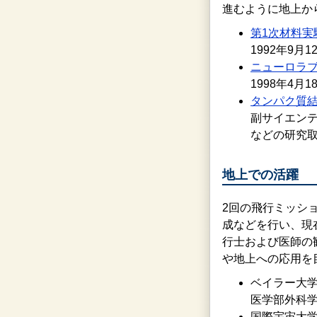
進むように地上か
第1次材料実験
1992年9
ニューロラブ
1998年4
タンパク質結
副サイエンティ
などの研究
地上での活躍
2回の飛行ミッシ
成などを行い、現
行士および医師の
や地上への応用を
ベイラー大
医学部外科学
国際宇宙大学（In