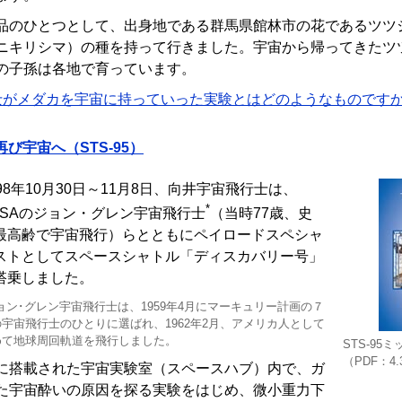
品のひとつとして、出身地である群馬県館林市の花であるツツ
ニキリシマ）の種を持って行きました。宇宙から帰ってきたツ
の子孫は各地で育っています。
士がメダカを宇宙に持っていった実験とはどのようなものです
び宇宙へ（STS-95）
998年10月30日～11月8日、向井宇宙飛行士は、
*
ASAのジョン・グレン宇宙飛行士
（当時77歳、史
最高齢で宇宙飛行）らとともにペイロードスペシャ
ストとしてスペースシャトル「ディスカバリー号」
搭乗しました。
ョン･グレン宇宙飛行士は、1959年4月にマーキュリー計画の７
の宇宙飛行士のひとりに選ばれ、1962年2月、アメリカ人として
めて地球周回軌道を飛行しました。
STS-9
（PDF：4.
に搭載された宇宙実験室（スペースハブ）内で、ガ
た宇宙酔いの原因を探る実験をはじめ、微小重力下