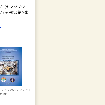
ジ（ヤマツツジ、
ツジの種は芽を出
か
5ミッションのパンフレット
31MB）