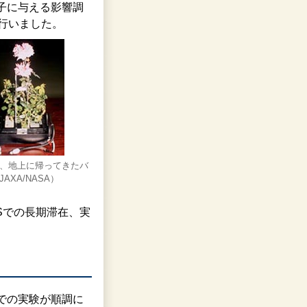
子に与える影響調
行いました。
、地上に帰ってきたバ
AXA/NASA）
Sでの長期滞在、実
での実験が順調に