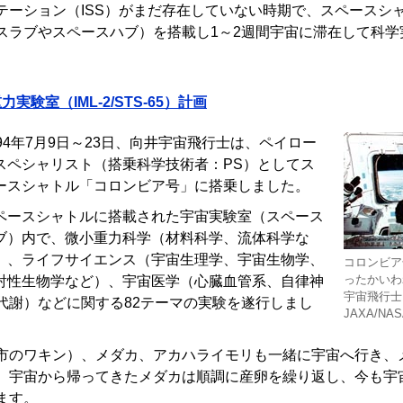
テーション（ISS）がまだ存在していない時期で、スペースシ
スラブやスペースハブ）を搭載し1～2週間宇宙に滞在して科学
実験室（IML-2/STS-65）計画
994年7月9日～23日、向井宇宙飛行士は、ペイロー
スペシャリスト（搭乗科学技術者：PS）としてス
ースシャトル「コロンビア号」に搭乗しました。
ペースシャトルに搭載された宇宙実験室（スペース
ブ）内で、微小重力科学（材料科学、流体科学な
）、ライフサイエンス（宇宙生理学、宇宙生物学、
コロンビア
ったかいわ
射性生物学など）、宇宙医学（心臓血管系、自律神
宇宙飛行士
代謝）などに関する82テーマの実験を遂行しまし
JAXA/NA
市のワキン）、メダカ、アカハライモリも一緒に宇宙へ行き、
。宇宙から帰ってきたメダカは順調に産卵を繰り返し、今も宇
ます。