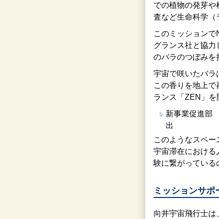
での植物の発芽や
査など生命科学（
このミッションで
グランス社と協力
のバラのつぼみを
宇宙で咲いたバラ
この香りを地上で
ランス「ZEN」
新事業促進部
出
このようなスペー
宇宙滞在における
験に繋がっている
ミッションサポ
向井宇宙飛行士は