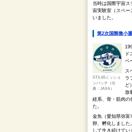
当時は国際宇宙ス
宙実験室（スペー
いました。
第2次国際微小重力
1
ド
ペ
ス
STS-65ミッショ
ラ
ンパッチ（出
ど
典：JAXA）
放
経系、骨・筋肉の
た。
金魚（愛知県弥富
卵、孵化しました
して生き続けてい