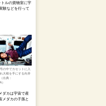
ャトルの貨物室に宇
実験などを行って
号の中でカセットに入
れ大根を手にする向井
（出典：
SA）
メダカは宇宙で産
宙メダカの子孫と