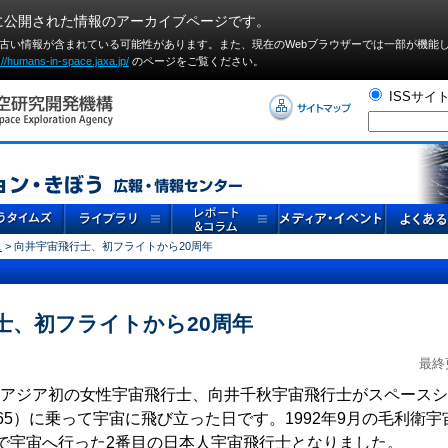
に公開された情報のアーカイブページです。
や古い情報が含まれている可能性があります。また、現在のWebブラウザーでは⼀部が機能
://humans-in-space.jaxa.jp/
のページをご覧ください。
ISSサイ
ス
> 向井宇宙飛行士、初フライトから20周年
士、初フライトから20周年
最終
日は、アジア初の女性宇宙飛行士、向井千秋宇宙飛行士がスペース
STS-65）に乗って宇宙に飛び立った日です。1992年9月の毛利
で宇宙へ行った2番目の日本人宇宙飛行士となりました。