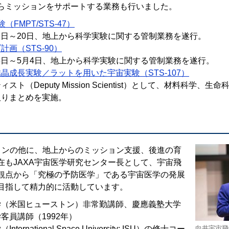
らミッションをサポートする業務も行いました。
（FMPT/STS-47）
月12日～20日、地上から科学実験に関する管制業務を遂行。
計画（STS-90）
月18日～5月4日、地上から科学実験に関する管制業務を遂行。
晶成長実験／ラットを用いた宇宙実験（STS-107）
スト（Deputy Mission Scientist）として、材料科学、
取りまとめを実施。
ョンの他に、地上からのミッション支援、後進の育
在もJAXA宇宙医学研究センター長として、宇宙飛
観点から「究極の予防医学」である宇宙医学の発展
目指して精力的に活動しています。
学（米国ヒューストン）非常勤講師、慶應義塾大学
客員講師（1992年）
ternational Space University: ISU）の修士コー
向井宇宙飛