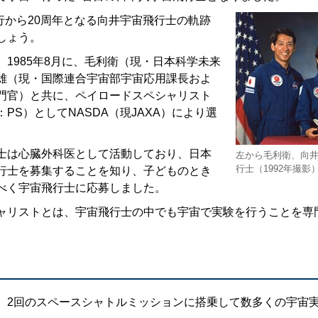
飛行から20周年となる向井宇宙飛行士の軌跡
しょう。
1985年8月に、毛利衛（現・日本科学未来
雄（現・国際連合宇宙部宇宙応用課長およ
門官）と共に、ペイロードスペシャリスト
PS）としてNASDA（現JAXA）により選
士は心臓外科医として活動しており、日本
左から毛利衛、向
行士（1992年撮影
行士を募集することを知り、子どものとき
べく宇宙飛行士に応募しました。
ャリストとは、宇宙飛行士の中でも宇宙で実験を行うことを専
、2回のスペースシャトルミッションに搭乗して数多くの宇宙