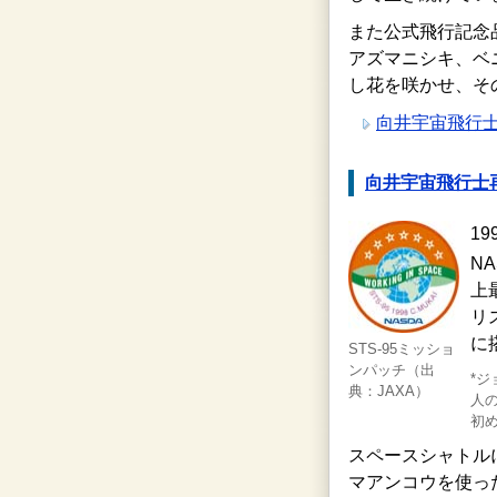
また公式飛行記念
アズマニシキ、ベ
し花を咲かせ、そ
向井宇宙飛行
向井宇宙飛行士再
1
N
上
リ
に
STS-95ミッショ
ンパッチ（出
*ジ
典：JAXA）
人
初
スペースシャトル
マアンコウを使っ