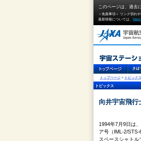
このページは、過去
＜免責事項＞ リンク切れ
最新情報については、
https
トップページ
>
トピック
トピックス
向井宇宙飛行
1994年7月9
ア号（IML-2/
スペースシャトル