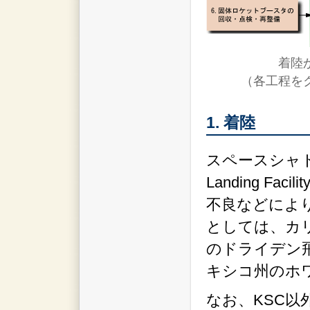
着陸
（各工程を
1. 着陸
スペースシャト
Landing F
不良などによ
としては、カ
のドライデン飛
キシコ州のホ
なお、KSC