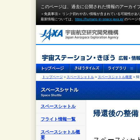
このページは、過去に公開された情報のアーカイ
＜免責事項＞ リンク切れや古い情報が含まれている可能性があ
最新情報については、
https://humans-in-space.jaxa.jp/
のページ
トップページ
>
スペースシャトル
>
スペースシャトル概要
> 
スペースシャトル
帰還後の整備
フライト情報一覧
スペースシャトル概
要
スペースシャ