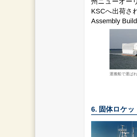
州ニューオー
KSCへ出荷され
Assembly B
運搬船で運ばれ
6. 固体ロ