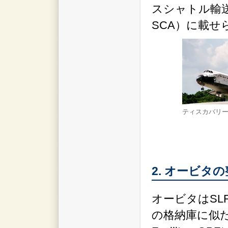
スシャトル輸送用航空
SCA）に載せ
ティスカバリ
2. オービタ
オービタはS
の格納庫に似たオー