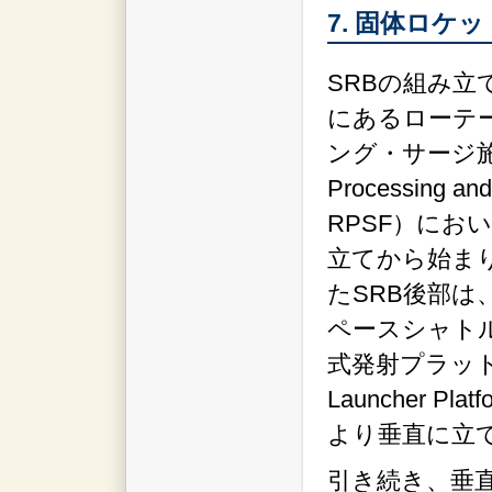
7. 固体ロケ
SRBの組み立
にあるローテ
ング・サージ施設（
Processing and
RPSF）にお
立てから始ま
たSRB後部は
ペースシャト
式発射プラットフ
Launcher 
より垂直に立
引き続き、垂