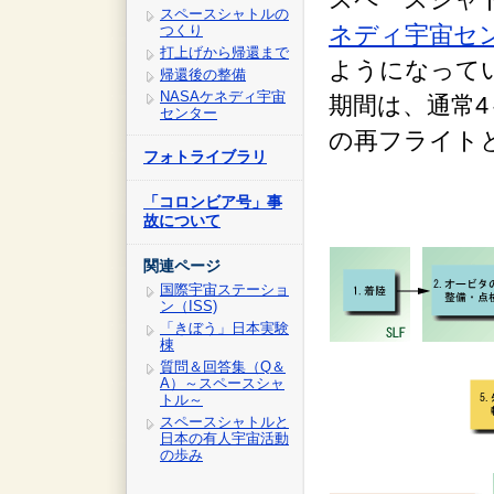
スペースシャトルの
ネディ宇宙セン
つくり
打上げから帰還まで
ようになって
帰還後の整備
NASAケネディ宇宙
期間は、通常4
センター
の再フライトと
フォトライブラリ
「コロンビア号」事
故について
関連ページ
国際宇宙ステーショ
ン（ISS)
「きぼう」日本実験
棟
質問＆回答集（Q＆
A）～スペースシャ
トル～
スペースシャトルと
日本の有人宇宙活動
の歩み