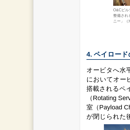
O&Cビ
整備され
ニー」（
4. ペイロー
オービタへ水
においてオー
搭載されるペ
（Rotating 
室（Payload 
が閉じられた