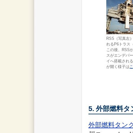
RSS（写真左
れるP6トラス（
この後、RSS
スがエンデバ
イへ搭載される
が開く様子は
5. 外部燃料
外部燃料タンク（E