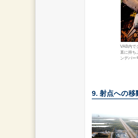
VAB内
直に持ち
ンデバー
9. 射点への移