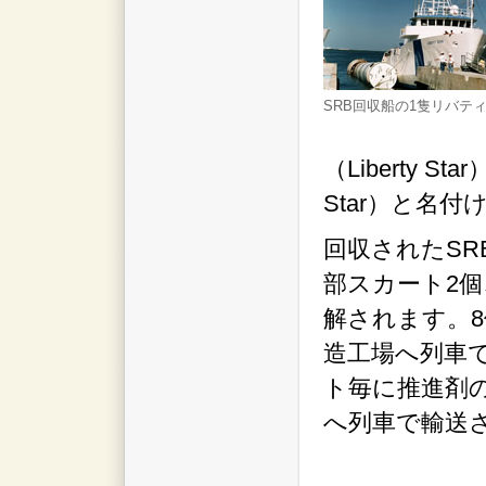
SRB回収船の1隻リバテ
（Liberty 
Star）と名
回収されたSR
部スカート2個
解されます。
造工場へ列車
ト毎に推進剤
へ列車で輸送