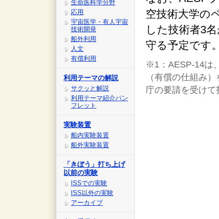
生命医科学分野
空技術大学の
応用
宇宙医学・有人宇宙
した技術者3
技術開発
船外利用
守る予定です
人文
有償利用
※1：AESP-1
（有償の仕組み）
利用テーマの解説
サクッと解説
庁の要請を受けて
利用テーマ紹介パン
フレット
実験装置
船内実験装置
船外実験装置
「きぼう」打ち上げ
以前の実験
ISSでの実験
ISS以外の実験
アーカイブ