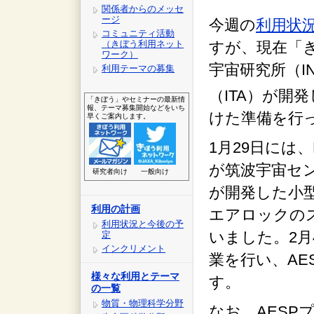
関係者からのメッセ
ージ
今週の
利用状
コミュニティ活動
（きぼう利用ネット
すが、現在「
ワーク）
宇宙研究所（I
利用テーマの募集
（ITA）が開発
「きぼう」やセミナーの最新情
報、テーマ募集開始などをいち
けた準備を行
早くご案内します。
1月29日には
が筑波宇宙セン
研究者向け
一般向け
が開発した小型
利用の計画
エアロックの
利用状況と今後の予
いました。2
定
インクリメント
業を行い、AE
様々な利用とテーマ
す。
の一覧
物質・物理科学分野
なお、AES