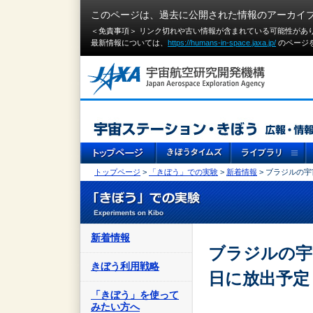
このページは、過去に公開された情報のアーカイ
＜免責事項＞ リンク切れや古い情報が含まれている可能性があ
最新情報については、
https://humans-in-space.jaxa.jp/
のページ
トップページ
>
「きぼう」での実験
>
新着情報
> ブラジルの
新着情報
ブラジルの宇
きぼう利用戦略
日に放出予定
「きぼう」を使って
みたい方へ