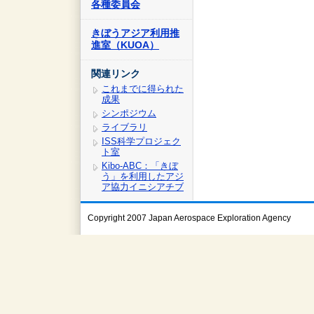
各種委員会
きぼうアジア利用推
進室（KUOA）
関連リンク
これまでに得られた
成果
シンポジウム
ライブラリ
ISS科学プロジェク
ト室
Kibo-ABC：「きぼ
う」を利用したアジ
ア協力イニシアチブ
Copyright 2007 Japan Aerospace Exploration Agency