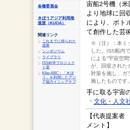
宙船2号機（米
各種委員会
より地球に回
きぼうアジア利用推
により、ボト
進室（KUOA）
て創作した芸
関連リンク
これまでに得られた
※（注）：本ミ
成果
した。ISS船内
シンポジウム
ライブラリ
による"宇宙空
ISS科学プロジェク
が、回収された
ト室
対策を施し、ガ
Kibo-ABC：「きぼ
う」を利用したアジ
施したものです
ア協力イニシアチブ
手に取る宇宙
文化・人文社
【代表提案者
メント】