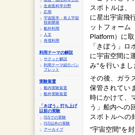
生命医科学分野
スボトルは、「
応用
に星出宇宙飛
宇宙医学・有人宇宙
技術開発
ットフォーム（MPE
船外利用
人文
Platform
有償利用
「きぼう」ロ
利用テーマの解説
に宇宙空間に
サクッと解説
み"を行いまし
利用テーマ紹介パン
フレット
その後、ガラ
実験装置
保管されていまし
船内実験装置
船外実験装置
時にかけて、
「きぼう」打ち上げ
う」船内への回
以前の実験
スボトルへの
ISSでの実験
ISS以外の実験
"宇宙空間"
アーカイブ