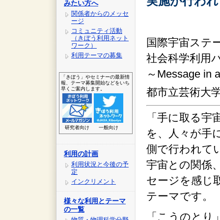
実施が行われ
みたい方へ
関係者からのメッセ
ージ
コミュニティ活動
（きぼう利用ネット
国際宇宙ステー
ワーク）
利用テーマの募集
社会科学利用
～Message 
「きぼう」やセミナーの最新情
報、テーマ募集開始などをいち
早くご案内します。
都市立芸術大
「手に取る宇宙
研究者向け
一般向け
を、人々が手
側で行われて
利用の計画
宇宙との関係
利用状況と今後の予
定
セージを感じ
インクリメント
テーマです。
様々な利用とテーマ
の一覧
「こうのとり」
物質・物理科学分野