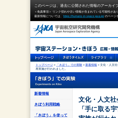
このページは、過去に公開された情報のアーカイ
＜免責事項＞ リンク切れや古い情報が含まれている可能性があ
最新情報については、
https://humans-in-space.jaxa.jp/
のページ
トップページ
>
「きぼう」での実験
>
新着情報
> 文化・人文社会
再実施が行われました。
新着情報
文化・人文社
きぼう利用戦略
「手に取る宇宙 
「きぼう」を使って