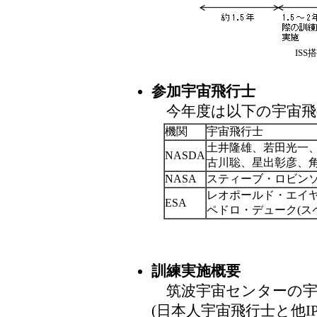
IS
参加宇宙飛行士
今年度は以下の宇宙飛
機関
宇宙飛行士
土井隆雄、若田光一
NASDA
古川聡、星出彰彦、角
NASA
スティーブ・ロビンソ
レオポールド・エイヤ
ESA
ペドロ・デューク(スペ
訓練実施概要
筑波宇宙センターの宇
(日本人宇宙飛行士と他I