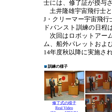
士には、修了証が授与
土井隆雄宇宙飛行士と
J・クリーマー宇宙飛行
ドバンスト訓練の日程
次回はロボットアーム
ム、船外パレットおよ
14年度秋以降に実施さ
訓練の様子
修了式の様子
Real Video