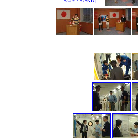
[58sec：575KB]