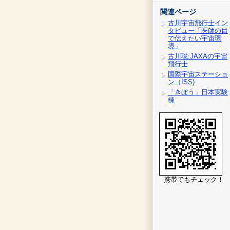
関連ページ
古川宇宙飛行士イン
タビュー「医師の目
で伝えたい宇宙環
境」
古川聡:JAXAの宇宙
飛行士
国際宇宙ステーショ
ン（ISS)
「きぼう」日本実験
棟
携帯でもチェック！