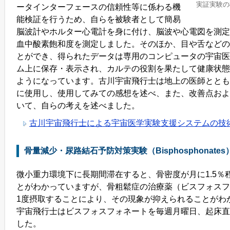
実証実験の
ータインターフェースの信頼性等に係わる機
能検証を行うため、自らを被験者として簡易
脳波計やホルター心電計を身に付け、脳波や心電図を測定
血中酸素飽和度を測定しました。そのほか、目や舌などの
とができ、得られたデータは専用のコンピュータの宇宙医
ム上に保存・表示され、カルテの役割を果たして健康状態
ようになっています。古川宇宙飛行士は地上の医師ととも
に使用し、使用してみての感想を述べ、また、改善点およ
いて、自らの考えを述べました。
古川宇宙飛行士による宇宙医学実験支援システムの技
骨量減少・尿路結石予防対策実験（Bisphosphonates
微小重力環境下に長期間滞在すると、骨密度が月に1.5％
とがわかっていますが、骨粗鬆症の治療薬（ビスフォスフ
1度摂取することにより、その現象が抑えられることがわ
宇宙飛行士はビスフォスフォネートを毎週月曜日、起床直
した。