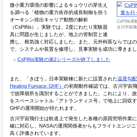
微小重力環境の影響によるキュウリの芽生え
を調べる「植物の重力依存的成長制御を担う
オーキシン排出キャリア動態の解析
CsPIN
（CsPINs）」実験では、2度にわたり実験器
古川宇宙飛
具に問題が生じましたが、地上の管制官と連
携し、根気強く対応しました。また、元外科医ならではの
で、システムや装置を修理し、見事実験を成功に導きまし
CsPINs実験の第2シリーズが終了しました
また、「きぼう」日本実験棟に新たに設置された
温度勾配炉
Heating Furnace: GHF）
の初期動作確認では、古川宇宙
で故障個所を識別することができました。これにより、故
をスペースシャトル「アトランティス号」で地上に回収す
GHFの運用開始が待たれます。
古川宇宙飛行士は軌道上で発生した各種の原因究明作業に
確に対応し、NASAの運用関係者からもフライトエンジ
高く評価されています。