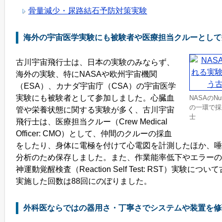
骨量減少・尿路結石予防対策実験
海外の宇宙医学実験にも被験者や医療担当クルーとして
古川宇宙飛行士は、日本の実験のみならず、
海外の実験、特にNASAや欧州宇宙機関
（ESA）、カナダ宇宙庁（CSA）の宇宙医学
実験にも被験者として参加しました。心臓血
NASAのNu
の一環で採
管や栄養状態に関する実験が多く、古川宇宙
士
飛行士は、医療担当クルー（Crew Medical
Officer: CMO）として、仲間のクルーの採血
をしたり、身体に電極を付けて心電図を計測したほか、唾
分析のため保存しました。また、作業能率低下やエラーの
神運動覚醒検査（Reaction Self Test: RST）実験に
実施した回数は88回にのぼりました。
外科医ならではの器用さ・丁寧さでシステムや装置を修