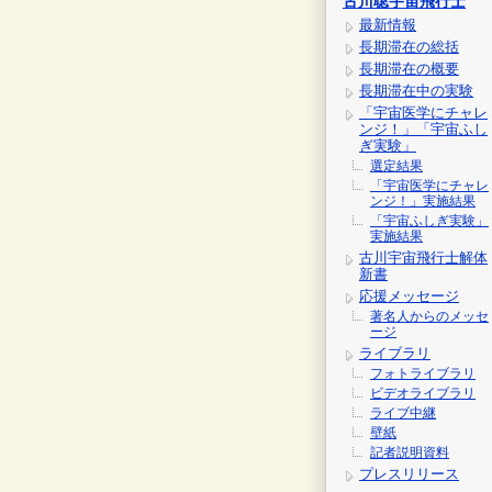
古川聡宇宙飛行士
最新情報
長期滞在の総括
長期滞在の概要
長期滞在中の実験
「宇宙医学にチャレ
ンジ！」「宇宙ふし
ぎ実験」
選定結果
「宇宙医学にチャレ
ンジ！」実施結果
「宇宙ふしぎ実験」
実施結果
古川宇宙飛行士解体
新書
応援メッセージ
著名人からのメッセ
ージ
ライブラリ
フォトライブラリ
ビデオライブラリ
ライブ中継
壁紙
記者説明資料
プレスリリース