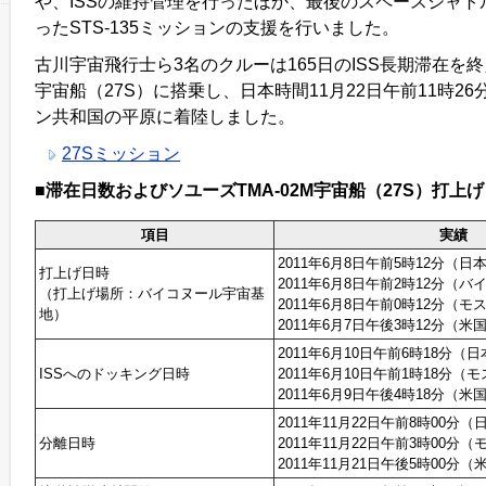
や、ISSの維持管理を行ったほか、最後のスペースシャト
ったSTS-135ミッションの支援を行いました。
古川宇宙飛行士ら3名のクルーは165日のISS長期滞在を
宇宙船（27S）に搭乗し、日本時間11月22日午前11時2
ン共和国の平原に着陸しました。
27Sミッション
■滞在日数およびソユーズTMA-02M宇宙船（27S）打上
項目
実績
2011年6月8日午前5時12分（日
打上げ日時
2011年6月8日午前2時12分（
（打上げ場所：バイコヌール宇宙基
2011年6月8日午前0時12分（
地）
2011年6月7日午後3時12分（
2011年6月10日午前6時18分（
ISSへのドッキング日時
2011年6月10日午前1時18分（
2011年6月9日午後4時18分（
2011年11月22日午前8時00分
分離日時
2011年11月22日午前3時00分
2011年11月21日午後5時00分