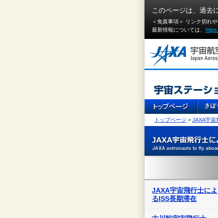
このページは、過去
＜免責事項＞ リンク切れ
最新情報については、
https
トップページ
>
JAXA宇
JAXA宇宙飛行士によ
るISS長期滞在