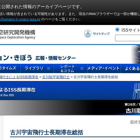
に公開された情報のアーカイブページです。
や古い情報が含まれている可能性があります。また、現在のWebブラウザーでは⼀部が機能
://humans-in-space.jaxa.jp/
のページをご覧ください。
ISSサイ
宙飛行士によるISS長期滞在
>
古川聡宇宙飛行士
> 古川宇宙飛行士長期滞在総括
最終更
古川宇宙飛行士長期滞在総括