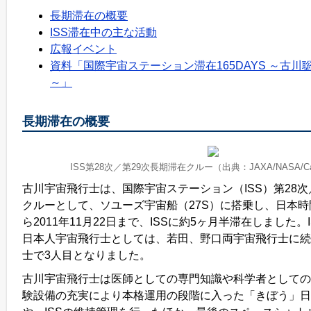
長期滞在の概要
ISS滞在中の主な活動
広報イベント
資料「国際宇宙ステーション滞在165DAYS ～古
～」
長期滞在の概要
ISS第28次／第29次長期滞在クルー（出典：JAXA/NASA/Carla
古川宇宙飛行士は、国際宇宙ステーション（ISS）第28次
クルーとして、ソユーズ宇宙船（27S）に搭乗し、日本時間
ら2011年11月22日まで、ISSに約5ヶ月半滞在しました。
日本人宇宙飛行士としては、若田、野口両宇宙飛行士に続
士で3人目となりました。
古川宇宙飛行士は医師としての専門知識や科学者としての
験設備の充実により本格運用の段階に入った「きぼう」日