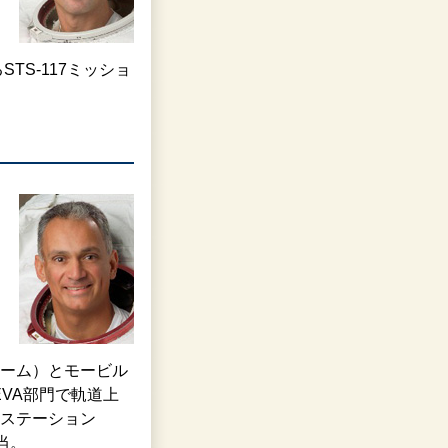
TS-117ミッショ
ーム）とモービル
VA部門で軌道上
ステーション
当。