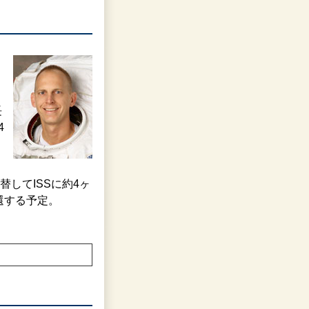
長
4
してISSに約4ヶ
帰還する予定。