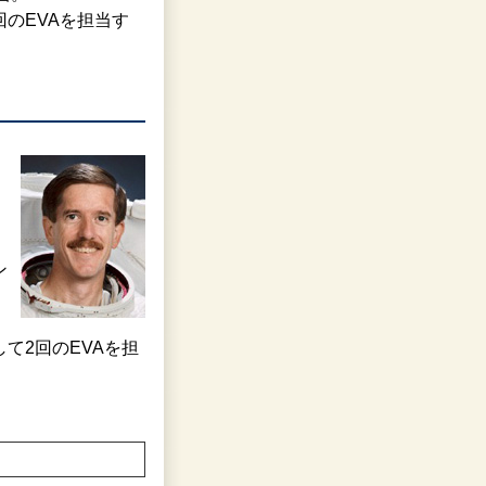
回のEVAを担当す
ン
、
して2回のEVAを担