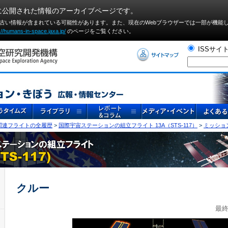
に公開された情報のアーカイブページです。
や古い情報が含まれている可能性があります。また、現在のWebブラウザーでは⼀部が機能
://humans-in-space.jaxa.jp/
のページをご覧ください。
ISSサイ
S関連フライトの全履歴
>
国際宇宙ステーションの組立フライト 13A（STS-117）
>
ミッショ
クルー
最終