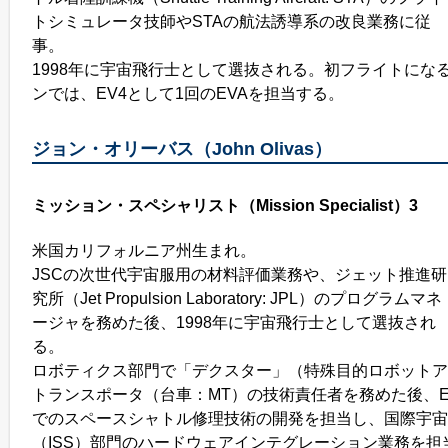
トシミュレータ技師やSTAの航法誘導系の改良業務に従
事。
1998年に宇宙飛行士として選抜される。初フライトになるS
ンでは、EV4として1回のEVAを担当する。
ジョン・オリーバス（John Olivas）
ミッション・スペシャリスト（Mission Specialist）3
米国カリフォルニア州生まれ。
JSCの次世代宇宙服用の材料評価業務や、ジェット推進研
究所（Jet Propulsion Laboratory: JPL）のプログラムマネ
ージャを務めた後、1998年に宇宙飛行士として選抜され
る。
ロボティクス部門で「デクスター」（特殊目的ロボットア
トランスポータ（台車：MT）の技術責任者を務めた後、E
でのスペースシャトル修理技術の開発を担当し、国際宇宙
（ISS）部門のハードウェアインテグレーション業務を担