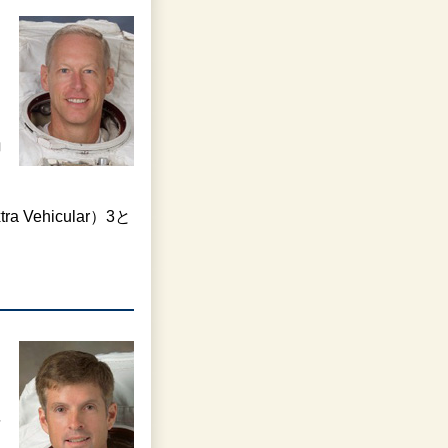
ョ
Vehicular）3と
ャ