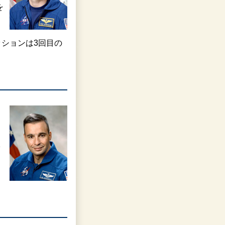
を
ッションは3回目の
宇