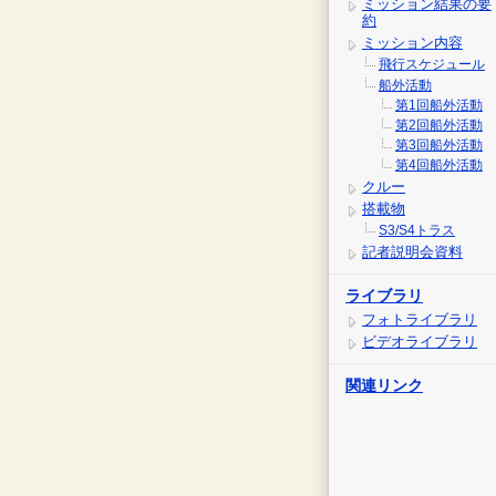
ミッション結果の要
約
ミッション内容
飛行スケジュール
船外活動
第1回船外活動
第2回船外活動
第3回船外活動
第4回船外活動
クルー
搭載物
S3/S4トラス
記者説明会資料
ライブラリ
フォトライブラリ
ビデオライブラリ
関連リンク