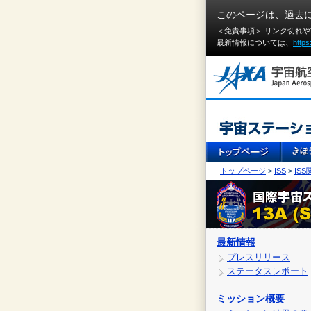
このページは、過去
＜免責事項＞ リンク切れ
最新情報については、
https
トップページ
>
ISS
>
IS
最新情報
プレスリリース
ステータスレポート
ミッション概要