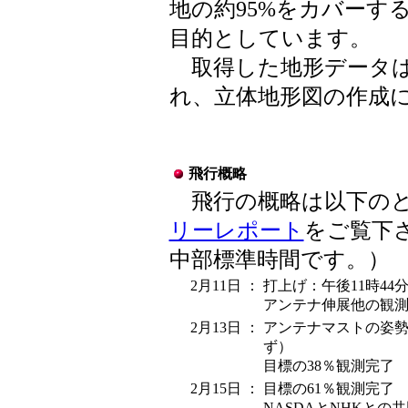
地の約95%をカバーす
目的としています。
取得した地形データは
れ、立体地形図の作成
飛行概略
飛行の概略は以下のと
リーレポート
をご覧下
中部標準時間です。）
2月11日
：
打上げ：午後11時44分
アンテナ伸展他の観
2月13日
：
アンテナマストの姿
ず）
目標の38％観測完了
2月15日
：
目標の61％観測完了
NASDAとNHKとの