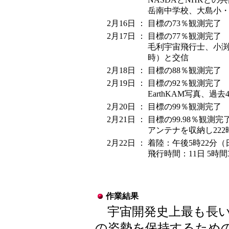
岳南中学校、大島小
2月16日
：
目標の73％観測完了 
2月17日
：
目標の77％観測完了 
毛利宇宙飛行士、小
時）と交信
2月18日
：
目標の88％観測完了 
2月19日
：
目標の92％観測完了
EarthKAM写真、過
2月20日
：
目標の99％観測完了 
2月21日
：
目標の99.98％観測完
アンテナを収納し22
2月22日
：
着陸：午後5時22分（
飛行時間：11日 5時間
作業結果
宇宙開発史上最も長い
の姿勢を保持するため