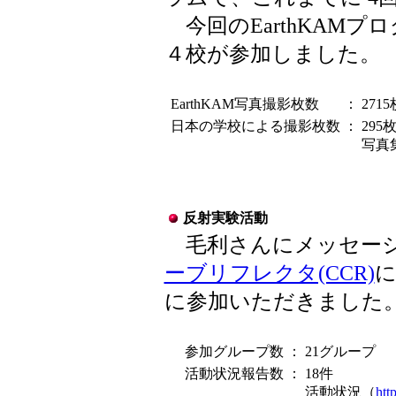
今回のEarthKAM
４校が参加しました。
EarthKAM写真撮影枚数
：
271
日本の学校による撮影枚数
：
295
写真
反射実験活動
毛利さんにメッセージ
ーブリフレクタ(CCR)
に
に参加いただきました
参加グループ数
：
21グループ
活動状況報告数
：
18件
活動状況（
htt