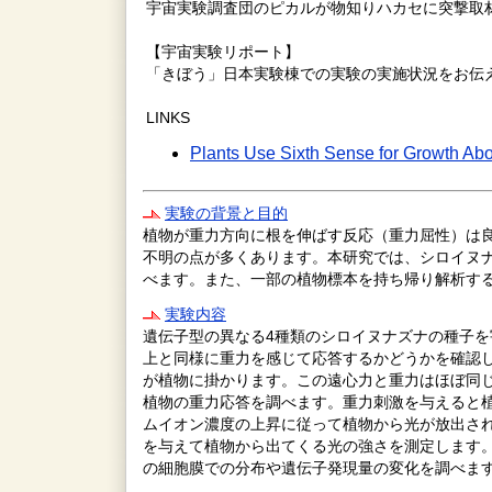
宇宙実験調査団のピカルが物知りハカセに突撃取
【宇宙実験リポート】
「きぼう」日本実験棟での実験の実施状況をお伝
LINKS
Plants Use Sixth Sense for Growth Abo
実験の背景と目的
植物が重力方向に根を伸ばす反応（重力屈性）は
不明の点が多くあります。本研究では、シロイヌ
べます。また、一部の植物標本を持ち帰り解析す
実験内容
遺伝子型の異なる4種類のシロイヌナズナの種子を
上と同様に重力を感じて応答するかどうかを確認
が植物に掛かります。この遠心力と重力はほぼ同じ
植物の重力応答を調べます。重力刺激を与えると
ムイオン濃度の上昇に従って植物から光が放出さ
を与えて植物から出てくる光の強さを測定します
の細胞膜での分布や遺伝子発現量の変化を調べま