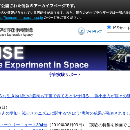
ISSサイ
宇宙実験リポート
小さな生き物 線虫の筋肉も宇宙で育てるとやせ細る ―微小重力が個々の
22日）
筋肉の増加・減少メカニズムに関する“きぼう”実験の成果が発表されま
ウィークリーニュース394号
（2010年08月03日）（実験の特集を動画