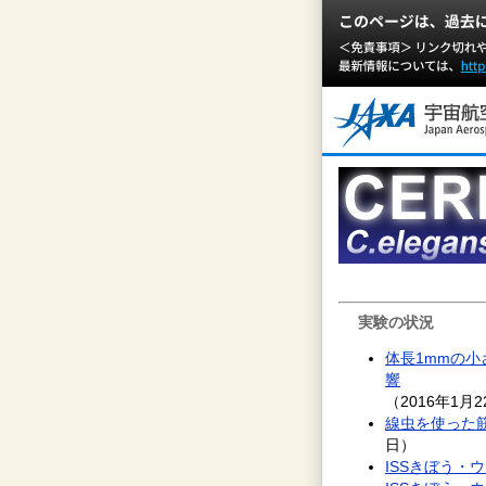
実験の状況
体長1mmの
響
（2016年1月
線虫を使った
日）
ISSきぼう・