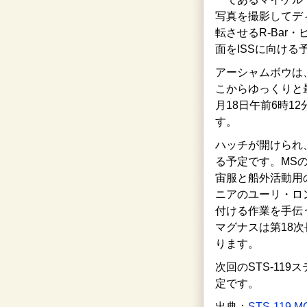
写真を撮影してデ
転させるR-Bar・ピ
面をISSに向ける
アーシャムボウは、
こからゆっくりと
月18日午前6時1
す。
ハッチが開けられ
る予定です。MS
宙服と船外活動用
ニアのユーリ・ロ
付ける作業を手伝
マグナスは第18
ります。
次回のSTS-1
定です。
出典：
STS-119 M