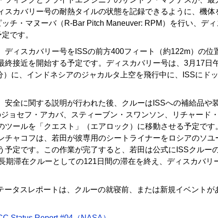
ィスカバリー号の耐熱タイルの状態を記録できるように、機体を
ッチ・マヌーバ（R-Bar Pitch Maneuver: RPM）を行い
予定です。
ディスカバリー号をISSの前方400フィート（約122m）の
最終接近を開始する予定です。ディスカバリー号は、3月17日午
2分）に、インドネシアのジャカルタ上空を飛行中に、ISSにド
、安全に関する説明が行われた後、クルーはISSへの補給品や
のジョセフ・アカバ、スティーブン・スワンソン、リチャード
のツールを「クエスト」（エアロック）に移動させる予定です
ンチャコフは、若田が彼専用のシートライナーをロシアのソユ
う予定です。この作業が完了すると、若田は公式にISSクルー
次長期滞在クルーとしての121日間の滞在を終え、ディスカバリ
19ステータスレポートは、クルーの就寝前、または新規イベント
CC Status Report #04（NASA）