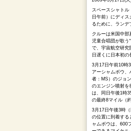
スペースシャトル
日午前）にディス
るために、ランデ
クルーは米国中部夏
児童合唱団が歌う
で、宇宙航空研究
日遅くに日本初の
3月17日午前10
アーシャムボウ、
者：MS）のジョ
のエンジン噴射を
は、同日午後1時3
の最終8マイル（約
3月17日午後3時
の位置に到着する
ャムボウは、600
ーであるマイケル