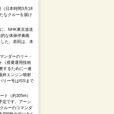
（日本時間3月18
新たなクルーを届け
）に、NHK東京放送
統的な体操伴奏曲
ました。若田は、本
コマンダーのリー・
ト（搭乗運用技術
調整するために一連
最終エンジン噴射
バリー号はISSまで
ート（約305m）
予定です。アーシ
在クルーのコマンダ
300枚のデジタル