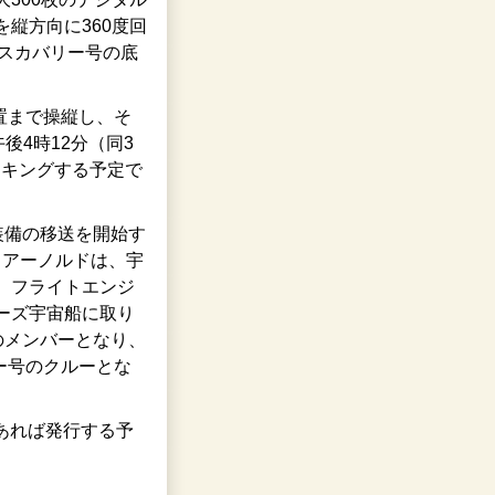
縦方向に360度回
、ディスカバリー号の底
位置まで操縦し、そ
後4時12分（同3
ッキングする予定で
装備の移送を開始す
・アーノルドは、宇
。フライトエンジ
ーズ宇宙船に取り
のメンバーとなり、
ー号のクルーとな
があれば発行する予