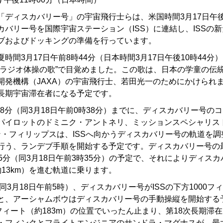
「ディスカバリー号」の宇宙飛行士らは、米国時間3月17日午後
カバリー号を国際宇宙ステーション（ISS）に連結し、ISSの
ブおよびドッキングの準備を行っています。
時間3月17日午前8時44分（日本時間3月17日午後10時44分
“ラジオ体操の歌”で目覚めました。この歌は、日本の学童の伝
開発機構（JAXA）の宇宙飛行士、若田光一のためにかけられ
長期宇宙滞在者になる予定です。
時38分（同3月18日午前0時38分）までに、ディスカバリー号の
パイロットのドミニク・アントネリ、ミッションスペシャリス
ン・フィリップスは、ISSへ向かうディスカバリー号の軌道を
行う、ランデブ手順を開始する予定です。ディスカバリー号の
5分（同3月18日午前3時35分）の予定で、それによりディスカ
13km）を進む軌道に乗ります。
（同3月18日午前5時）、ディスカバリー号がISSの下方1000フィ
と、アーシャムボウはディスカバリー号の手動操縦を開始する
フィート（約183m）の位置でいったん止まり、第18次長期滞
・フィンクとフライトエンジニアのサンドラ・マグナスが、最大