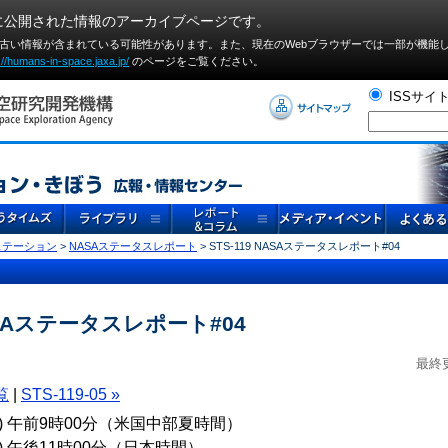
に公開された情報のアーカイブページです。
や古い情報が含まれている可能性があります。また、現在のWebブラウザーでは⼀部が機能
://humans-in-space.jaxa.jp/
のページをご覧ください。
ISSサイ
ステーション
>
NASAステータスレポート
> STS-119 NASAステータスレポート#04
NASAステータスレポート#04
最終更
覧
|
STS-119-05 »
(火) 午前9時00分（米国中部夏時間）
火) 午後11時00分（日本時間）