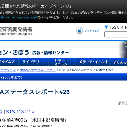
に公開された情報のアーカイブページです。
や古い情報が含まれている可能性があります。また、現在のWebブラウザーでは⼀部が機能
://humans-in-space.jaxa.jp/
のページをご覧ください。
ISSサイ
ステーション
>
NASAステータスレポート
> STS-118 NASAステータスレポート#26
（2008年まで）
NASAステータスレポート#26
最終更
覧
|
STS-118-27 »
(火) 午前4時00分（米国中部夏時間）
火) 午後6時00分（日本時間）