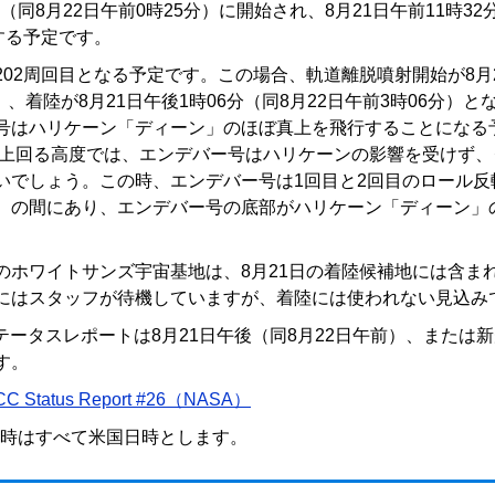
分（同8月22日午前0時25分）に開始され、8月21日午前11時32
する予定です。
202周回目となる予定です。この場合、軌道離脱噴射開始が8月
分）、着陸が8月21日午後1時06分（同8月22日午前3時06分）
号はハリケーン「ディーン」のほぼ真上を飛行することになる予
m）を上回る高度では、エンデバー号はハリケーンの影響を受けず
いでしょう。この時、エンデバー号は1回目と2回目のロール反
）の間にあり、エンデバー号の底部がハリケーン「ディーン」
。
のホワイトサンズ宇宙基地は、8月21日の着陸候補地には含ま
にはスタッフが待機していますが、着陸には使われない見込み
8ステータスレポートは8月21日午後（同8月22日午前）、または
す。
CC Status Report #26（NASA）
日時はすべて米国日時とします。