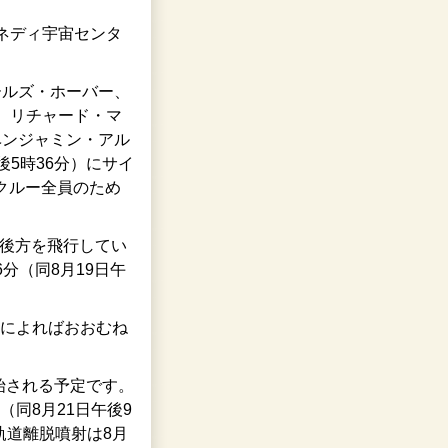
ネディ宇宙センタ
ールズ・ホーバー、
、リチャード・マ
ベンジャミン・アル
後5時36分）にサイ
はクルー全員のため
）後方を飛行してい
分（同8月19日午
報によればおおむね
開始される予定です。
（同8月21日午後9
軌道離脱噴射は8月