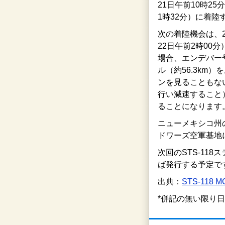
21日午前10時25
1時32分）に着陸
次の着陸機会は、
22日午前2時00
場合、エンデバー
ル（約56.3k
ンを見ることもな
行い減速すること
ることになります
ニューメキシコ州
ドワーズ空軍基地
次回のSTS-11
ば発行する予定で
出典：
STS-118 M
*併記の無い限り