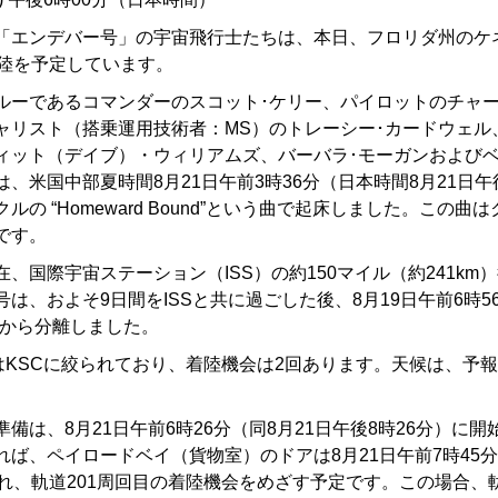
「エンデバー号」の宇宙飛行士たちは、本日、フロリダ州のケ
着陸を予定しています。
ルーであるコマンダーのスコット･ケリー、パイロットのチャ
ャリスト（搭乗運用技術者：MS）のトレーシー･カードウェル
ィット（デイブ）・ウィリアムズ、バーバラ･モーガンおよび
.は、米国中部夏時間8月21日午前3時36分（日本時間8月21日午
ルの “Homeward Bound”という曲で起床しました。この曲
です。
、国際宇宙ステーション（ISS）の約150マイル（約241km
は、およそ9日間をISSと共に過ごした後、8月19日午前6時56
SSから分離しました。
地はKSCに絞られており、着陸機会は2回あります。天候は、予
備は、8月21日午前6時26分（同8月21日午後8時26分）に
ば、ペイロードベイ（貨物室）のドアは8月21日午前7時45分
され、軌道201周回目の着陸機会をめざす予定です。この場合、