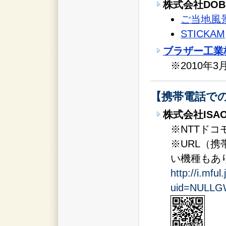
株式会社DOB
ご当地風
STICKAM
ブラザー工業
※2010年
【携帯電話で
株式会社ISAO 
※NTTド
※URL（
い機種もあ
http://i.mful
uid=NULLG