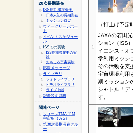
20次長期滞在
ISS長期滞在概要
日本人初の長期滞在
ミッションロゴ
（打上げ予定
ウィークリーレポー
ト
JAXAの若
イベントスケジュー
ル
ション（ISS
ISSでの実験
1
イエンス・オ
ISS長期滞在中の実
験
学利用ミッシ
おもしろ宇宙実験
その活動を支
応援メッセージ
宇宙環境利用
ライブラリ
フォトライブラリ
期ミッションの
ビデオライブラリ
シャトル「デ
ライブ中継
記者説明資料
す。
関連ページ
ソユーズTMA-11M
宇宙船（37S）
第38次長期滞在クル
ー