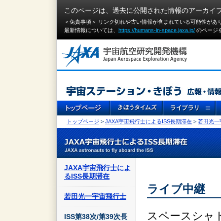
このページは、過去に公開された情報のアーカイ
＜免責事項＞ リンク切れや古い情報が含まれている可能性があ
最新情報については、
https://humans-in-space.jaxa.jp/
のページ
トップページ
>
JAXA宇宙飛行士によるISS長期滞在
>
若田光一
JAXA宇宙飛行士によ
るISS長期滞在
ライブ中継
若田光一宇宙飛行士
スペースシャ
ISS第38次/第39次長