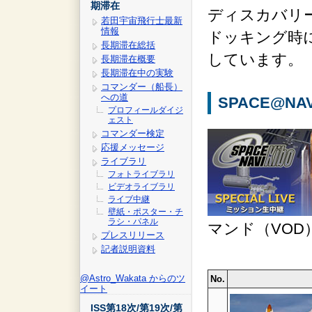
期滞在
ディスカバリー
若田宇宙飛行士最新
情報
ドッキング時
長期滞在総括
しています。
長期滞在概要
長期滞在中の実験
コマンダー（船長）
への道
SPACE@NAVI
プロフィールダイジ
ェスト
コマンダー検定
応援メッセージ
ライブラリ
フォトライブラリ
ビデオライブラリ
ライブ中継
壁紙・ポスター・チ
ラシ・パネル
マンド（VO
プレスリリース
記者説明資料
@Astro_Wakata からのツ
No.
イート
ISS第18次/第19次/第