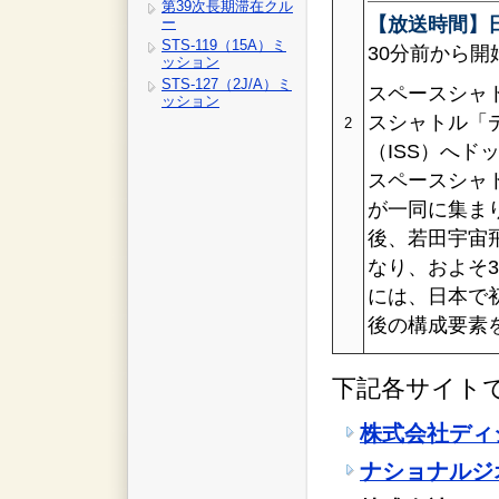
第39次長期滞在クル
【放送時間】日
ー
STS-119（15A）ミ
30分前から開
ッション
STS-127（2J/A）ミ
スペースシャ
ッション
スシャトル「
2
（ISS）へド
スペースシャ
が一同に集ま
後、若田宇宙飛
なり、およそ
には、日本で
後の構成要素
下記各サイト
株式会社ディ
ナショナルジ