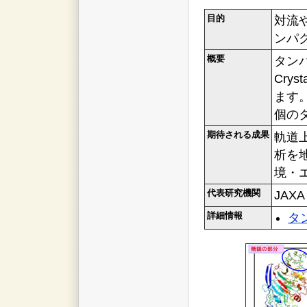
目的
対流
ンパ
概要
タンパ
Cryst
ます
個の
期待される成果
軌道
析を
境・
代表研究機関
JAXA
詳細情報
タ