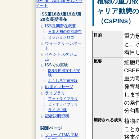
植物の重力依
@Astro_Wakata からのツ
イート
ャリア動態の
ISS第18次/第19次/第
20次長期滞在
（CsPINs）
ISS長期滞在概要
日本人初の長期滞在
目的
重力
ミッションロゴ
ウィークリーレポー
と、
ト
着目
イベントスケジュー
ル
概要
細胞培養装
ISSでの実験
CB
ISS長期滞在中の実
験
重力
おもしろ宇宙実験
発育
応援メッセージ
ライブラリ
しま
フォトライブラリ
の条
ビデオライブラリ
ライブ中継
分勾
記者説明資料
期待される成果
植物
関連ページ
こと
ソユーズTMA-11M
将来