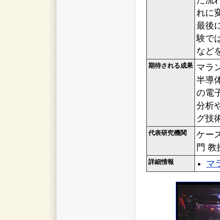
た流
れに
最後
験で
など
期待される成果
マラ
半導
の電
分析
グ技
代表研究機関
ケー
門 教
詳細情報
マ