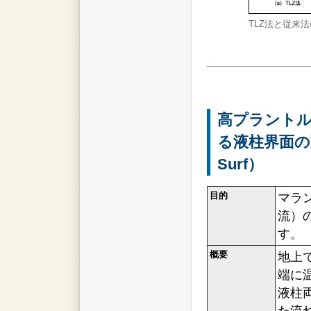
TLZ法と従来
高プラントル
る液柱界面の動
Surf）
目的
マラ
流）
す。
概要
地上
端に
液柱