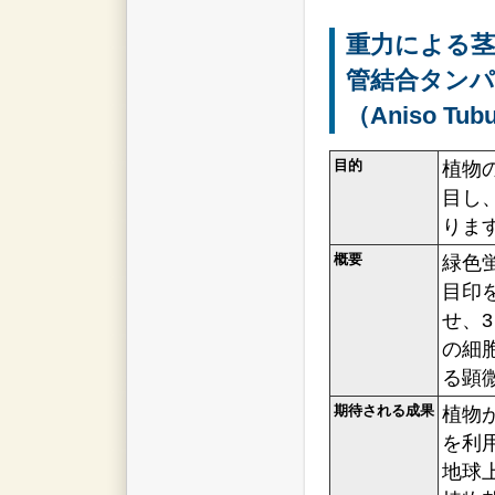
重力による茎
管結合タンパ
（Aniso Tub
目的
植物
目し
りま
概要
緑色
目印
せ、
の細
る顕
期待される成果
植物
を利
地球