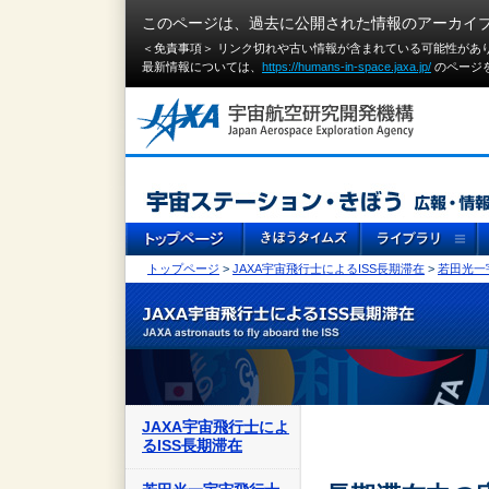
このページは、過去に公開された情報のアーカイ
＜免責事項＞ リンク切れや古い情報が含まれている可能性があ
最新情報については、
https://humans-in-space.jaxa.jp/
のページ
トップページ
>
JAXA宇宙飛行士によるISS長期滞在
>
若田光一
JAXA宇宙飛行士によ
るISS長期滞在