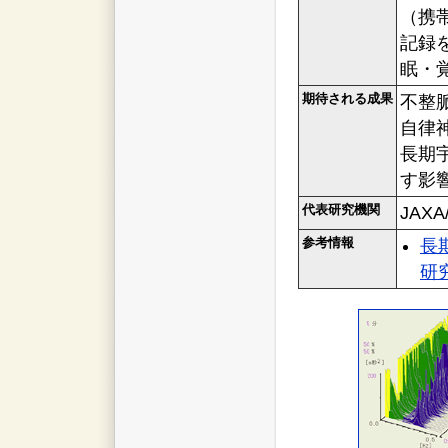
（携
記録
眠・
期待される成果
不整
自律
長期
す影
代表研究機関
JAX
参考情報
長
研