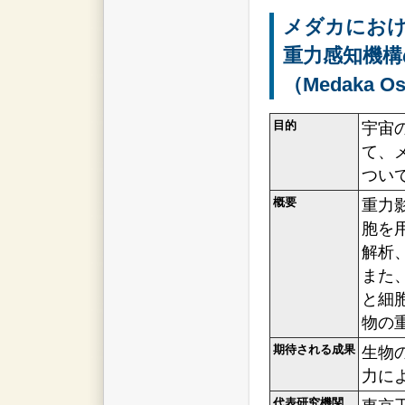
メダカにお
重力感知機構
（Medaka Os
目的
宇宙
て、
つい
概要
重力
胞を
解析
また
と細
物の
期待される成果
生物
力に
代表研究機関