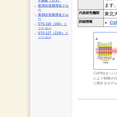
宇宙船（37S）
ます
第38次長期滞在クル
ー
代表研究機関
東北大
第39次長期滞在クル
ー
詳細情報
Cs
STS-119（15A）ミ
ッション
STS-127（2J/A）ミ
ッション
CsPIN1タン
により制御さ
に関するモデ