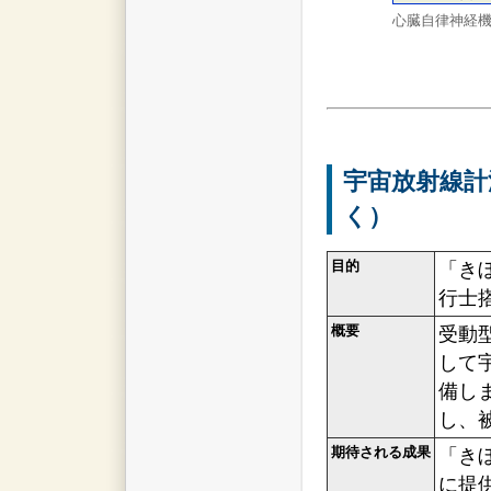
心臓自律神経
宇宙放射線計
く）
目的
「き
行士
概要
受動
して
備し
し、
期待される成果
「き
に提