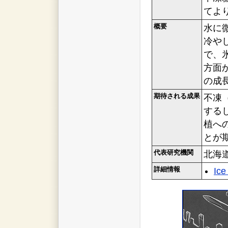
てよ
概要
水に
冷や
で、
方面
の成
期待される成果
不凍
する
植へ
とが
代表研究機関
北海
詳細情報
Ice