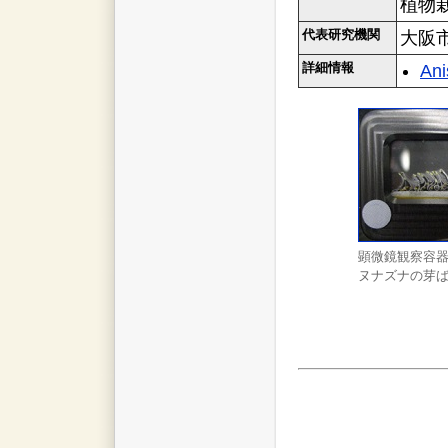
植物
代表研究機関
大阪
詳細情報
Ani
顕微鏡観察容
ヌナズナの芽