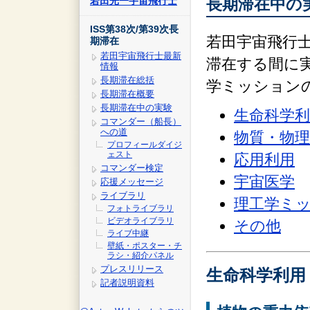
若田光一宇宙飛行士
長期滞在中の
ISS第38次/第39次長
若田宇宙飛行士
期滞在
若田宇宙飛行士最新
滞在する間に実
情報
長期滞在総括
学ミッション
長期滞在概要
長期滞在中の実験
生命科学利
コマンダー（船長）
への道
物質・物理
プロフィールダイジ
ェスト
応用利用
コマンダー検定
宇宙医学
応援メッセージ
ライブラリ
理工学ミ
フォトライブラリ
ビデオライブラリ
その他
ライブ中継
壁紙・ポスター・チ
ラシ・紹介パネル
プレスリリース
生命科学利用
記者説明資料