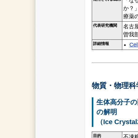
「な
か？
療薬
代表研究機関
名古
曽我
詳細情報
Cel
物質・物理科
生体高分子の
の解明
（Ice Crysta
目的
不凍