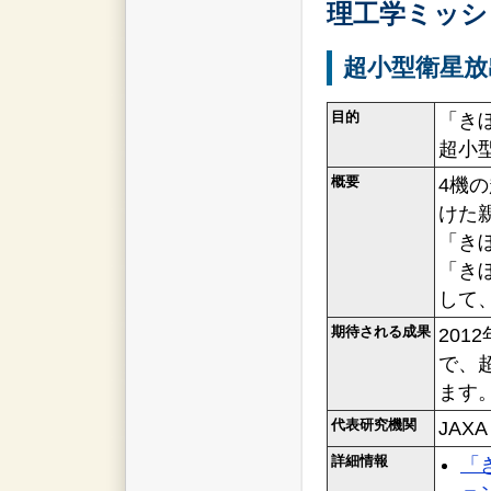
理工学ミッシ
超小型衛星放
目的
「き
超小
概要
4機
けた
「き
「き
して
期待される成果
201
で、
ます
代表研究機関
JAXA
詳細情報
「