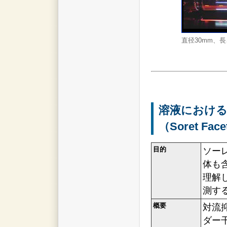
直径30mm、長
溶液における
（Soret Fac
目的
ソー
体も
理解
測す
概要
対流
ダー