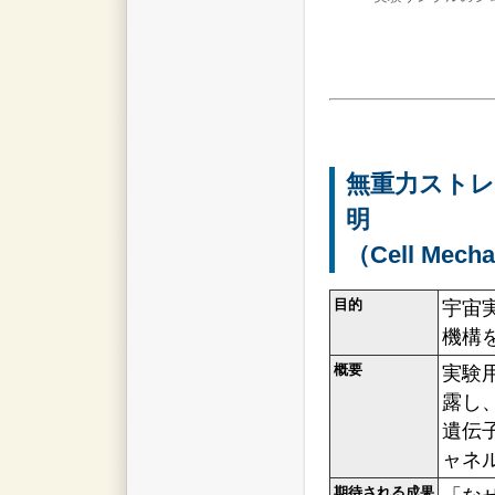
無重力スト
明
（Cell Mech
目的
宇宙
機構
概要
実験
露し
遺伝
ャネ
期待される成果