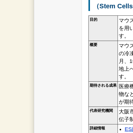
（Stem Cell
目的
マウ
を用
す。
概要
マウ
の冷凍
月、
地上
す。
期待される成果
医療
物な
が期
代表研究機関
大阪
伝子制
詳細情報
E