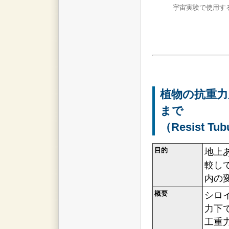
宇宙実験で使用す
植物の抗重力
まで
（Resist Tub
目的
地上
較し
内の
概要
シロ
力下
工重