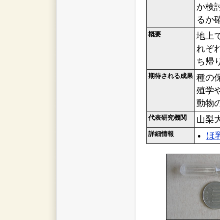
か検
るか
概要
地上
れぞ
ち帰
期待される成果
種の
殖学
動物
代表研究機関
山梨
詳細情報
ほ