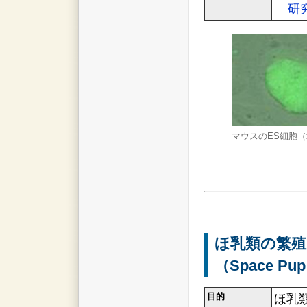
研
マウスのES細胞
ほ乳類の繁殖
（Space Pu
目的
ほ乳