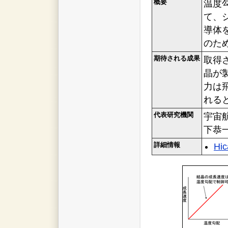
概要
温度勾配
て、
導体
のた
期待される成果
取得
晶が
力は
れる
代表研究機関
宇宙
下恭
詳細情報
Hic