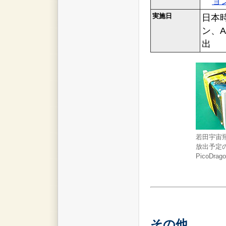
ョ
実施日
日本時
ン、A
出
若田宇宙
放出予定
PicoDrag
その他