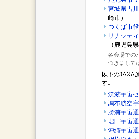
宮城県古川
崎市）
つくば市役
リナシティ
（鹿児島
各会場での
つきまして
以下のJAX
す。
筑波宇宙セ
調布航空宇
勝浦宇宙通
増田宇宙通
沖縄宇宙通