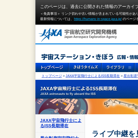
このページは、過去に公開された情報のアーカイ
＜免責事項＞ リンク切れや古い情報が含まれている可能性があ
最新情報については、
https://humans-in-space.jaxa.jp/
のページ
トップページ
>
JAXA宇宙飛行士によるISS長期滞在
>
星出彰彦
JAXA宇宙飛行士によ
るISS長期滞在
ライブ中継を