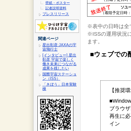
壁紙・ポスター
ソユ
記者説明資料
（着陸予定日時：1
プレスリリース
※表中の日時は全
※ISSの運用状
関連ページ
ます。
星出彰彦:JAXAの宇
宙飛行士
■ウェブでの
[インタビュー] 星出
彰彦 宇宙で楽しく
働き未来につながる
成果を残したい
国際宇宙ステーショ
ン（ISS）
「きぼう」日本実験
棟
【推奨環
■Window
ブラウザ: I
再生に必要
イン