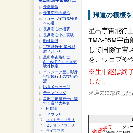
星出彰彦宇宙飛行士
最新情報
長期滞在の総括
帰還の模様を
ソユーズ宇宙船帰還
への道
長期滞在の概要
星出宇宙飛行
長期滞在中の実験
TMA-05M宇
船外活動
宇宙飛行士 星出彰
して国際宇宙ス
彦ヒストリー
星出宇宙飛行士
を、ウェブや
&「きぼう」日本実
験棟検定
※生中継は終
エンジニア星出彰彦
宇宙飛行士の技術の
した。
源
応援メッセージ
※過去に放送した
テーマソング
星出宇宙飛行士に関
する質問大募集
回答編
ライブラリ
フォトライブラリ
ビデオライブラリ
ソユ
ライブ中継
（分離予定日時：1