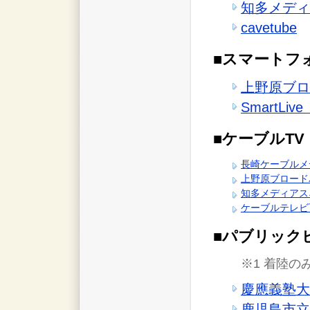
知多メディ
cavetube
■スマートフ
上野原ブロ
SmartL
■ケーブルTV
長崎ケーブルメデ
上野原ブロード
知多メディアスネ
ケーブルテレビ可
■パブリック
※1 着陸の
慶應義塾大
鹿児島市立