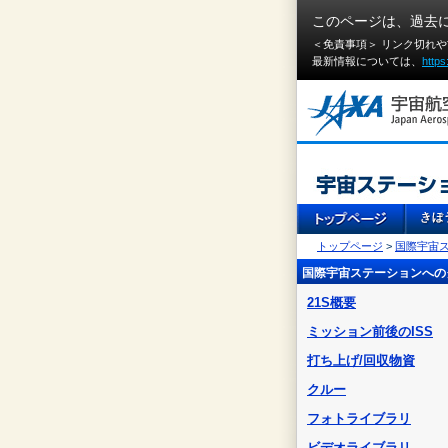
このページは、過去
＜免責事項＞ リンク切れ
最新情報については、
https
トップページ
>
国際宇宙ス
国際宇宙ステーションへの
21S概要
ミッション前後のISS
打ち上げ/回収物資
クルー
フォトライブラリ
ビデオライブラリ