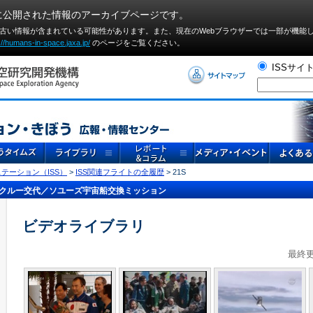
に公開された情報のアーカイブページです。
や古い情報が含まれている可能性があります。また、現在のWebブラウザーでは⼀部が機能
://humans-in-space.jaxa.jp/
のページをご覧ください。
ISSサイ
テーション（ISS）
>
ISS関連フライトの全履歴
> 21S
クルー交代／ソユーズ宇宙船交換ミッション
ビデオライブラリ
最終更