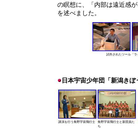
の瞑想に、「内部は遠近感が
を述べました。
試作されたツール「ラ
日本宇宙少年団「新潟きぼ
講演を行う角野宇宙飛行士
角野宇宙飛行士と新団員た
ち