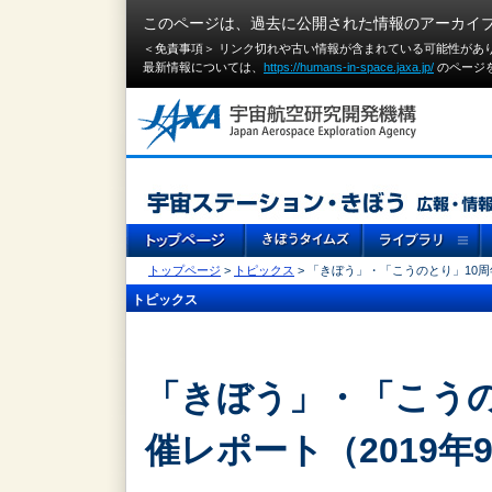
このページは、過去に公開された情報のアーカイ
＜免責事項＞ リンク切れや古い情報が含まれている可能性があ
最新情報については、
https://humans-in-space.jaxa.jp/
のページ
トップページ
>
トピックス
> 「きぼう」・「こうのとり」10周
トピックス
「きぼう」・「こうの
催レポート（2019年