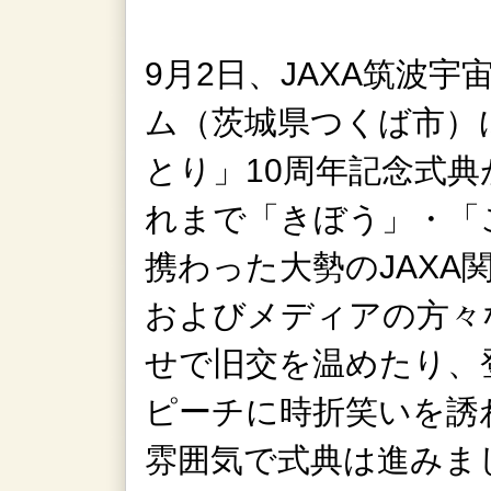
9月2日、JAXA筑波
ム（茨城県つくば市）
とり」10周年記念式
れまで「きぼう」・「
携わった大勢のJAXA
およびメディアの方々
せで旧交を温めたり、
ピーチに時折笑いを誘
雰囲気で式典は進みま