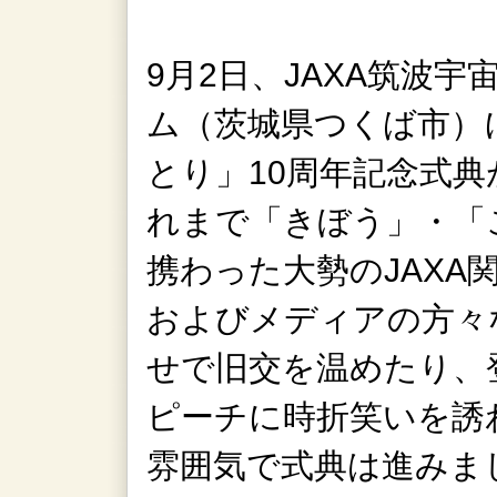
9月2日、JAXA筑波
ム（茨城県つくば市）
とり」10周年記念式
れまで「きぼう」・「
携わった大勢のJAXA
およびメディアの方々
せで旧交を温めたり、
ピーチに時折笑いを誘
雰囲気で式典は進みま