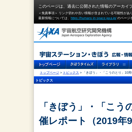
このページは、過去に公開された情報のアーカイ
＜免責事項＞ リンク切れや古い情報が含まれている可能性があ
最新情報については、
https://humans-in-space.jaxa.jp/
のページ
トップページ
>
トピックス
> 「きぼう」・「こうのとり」10周
トピックス
「きぼう」・「こうの
催レポート（2019年