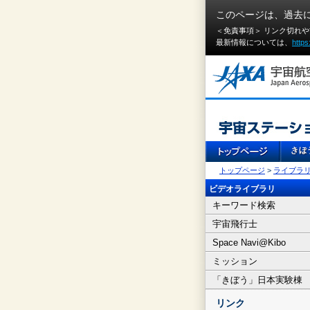
このページは、過去
＜免責事項＞ リンク切れ
最新情報については、
https
トップページ
>
ライブラ
ビデオライブラリ
キーワード検索
宇宙飛行士
Space Navi@Kibo
ミッション
「きぼう」日本実験棟
リンク