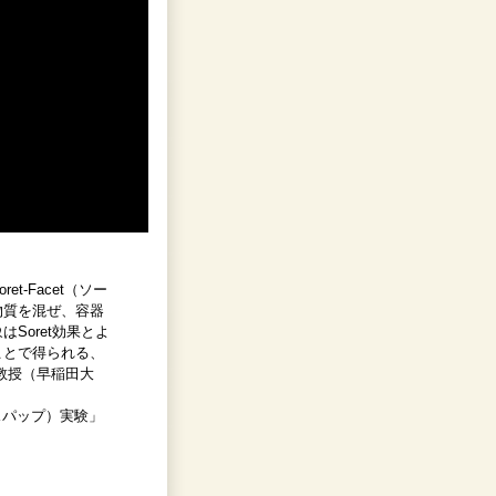
-Facet（ソー
物質を混ぜ、容器
Soret効果とよ
ことで得られる、
教授（早稲田大
スパップ）実験」