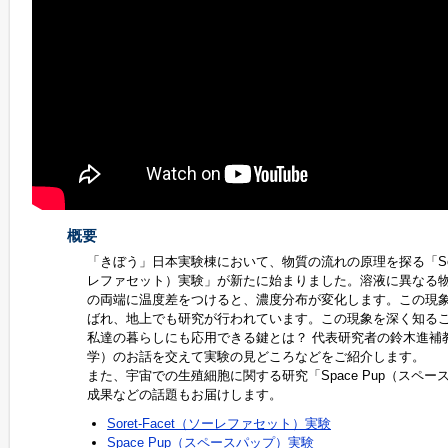
概要
「きぼう」日本実験棟において、物質の流れの原理を探る「Soret
レファセット）実験」が新たに始まりました。溶液に異なる
の両端に温度差をつけると、濃度分布が変化します。この現象は
ばれ、地上でも研究が行われています。この現象を深く知る
私達の暮らしにも応用できる鍵とは？ 代表研究者の鈴木進補
学）のお話を交えて実験の見どころなどをご紹介します。
また、宇宙での生殖細胞に関する研究「Space Pup（スペー
成果などの話題もお届けします。
Soret-Facet（ソーレファセット）実験
Space Pup（スペースパップ）実験