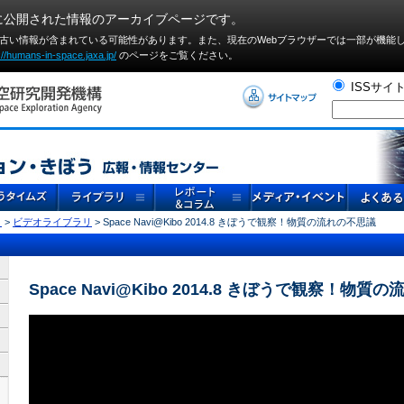
に公開された情報のアーカイブページです。
や古い情報が含まれている可能性があります。また、現在のWebブラウザーでは⼀部が機能
://humans-in-space.jaxa.jp/
のページをご覧ください。
ISSサイ
リ
>
ビデオライブラリ
> Space Navi@Kibo 2014.8 きぼうで観察！物質の流れの不思議
Space Navi@Kibo 2014.8 きぼうで観察！物質