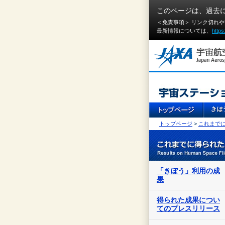
このページは、過去
＜免責事項＞ リンク切れ
最新情報については、
https
トップページ
>
これまで
「きぼう」利用の成
果
得られた成果につい
てのプレスリリース