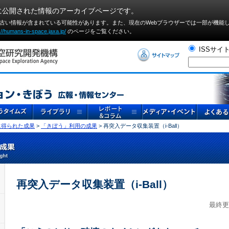
に公開された情報のアーカイブページです。
や古い情報が含まれている可能性があります。また、現在のWebブラウザーでは⼀部が機能
://humans-in-space.jaxa.jp/
のページをご覧ください。
ISSサイ
に得られた成果
>
「きぼう」利用の成果
> 再突入データ収集装置（i-Ball）
再突入データ収集装置（i-Ball）
最終更