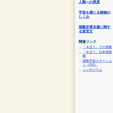
人類への恩恵
宇宙を感じる植物の
しくみ
国際災害支援に関す
る宣言文
関連リンク
「きぼう」での実験
「きぼう」日本実験
棟
国際宇宙ステーショ
ン（ISS）
シンポジウム