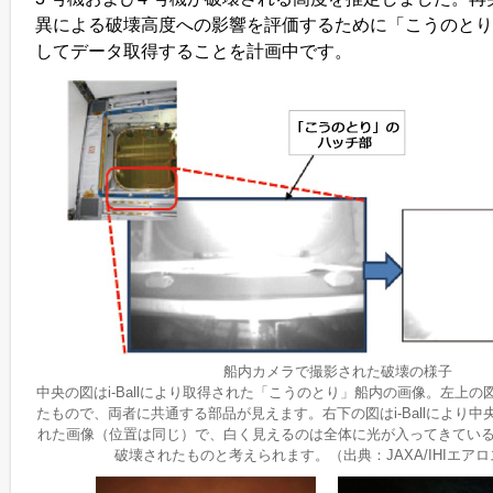
異による破壊高度への影響を評価するために「こうのとり
してデータ取得することを計画中です。
船内カメラで撮影された破壊の様子
中央の図はi-Ballにより取得された「こうのとり」船内の画像。左上
たもので、両者に共通する部品が見えます。右下の図はi-Ballにより
れた画像（位置は同じ）で、白く見えるのは全体に光が入ってきてい
破壊されたものと考えられます。（出典：JAXA/IHIエア