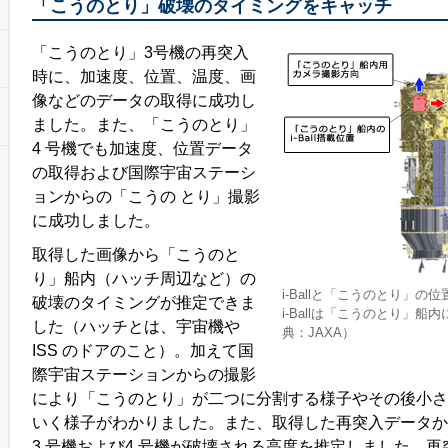
「こうのとり」破壊のタイミングをキャッチ
「こうのとり」3号機の再突入
時に、加速度、位置、温度、画
像などのデータの取得に成功し
ました。また、「こうのとり」
4 号機でも加速度、位置データ
の取得および国際宇宙ステーシ
ョンからの「こうの とり」撮影
に成功しました。
取得した画像から「こうのと
り」船内（ハッチ周辺など）の
i-Ballと「こうのとり」の
破壊のタイミングが推定できま
i-Ballは「こうのとり」
した（ハッチとは、宇宙機や
典：JAXA）
ISS のドアのこと）。加えて国
際宇宙ステーションからの撮影
により「こうのとり」が二つに分割する様子やその後小さ
いく様子がわかりました。また、取得した再突入データか
3 号機および4 号機が破壊される高度を推定しました。