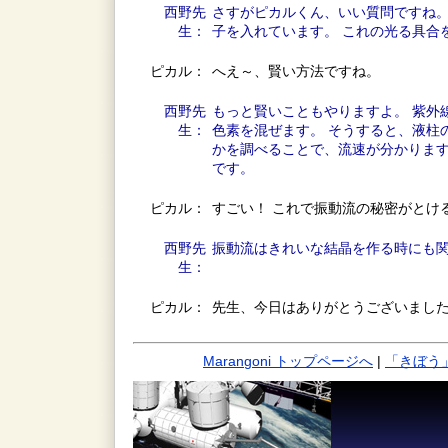
西野先
さすがピカルくん、いい質問ですね。
生：
子を入れています。 これの光る具合
ピカル：
へえ～、賢い方法ですね。
西野先
もっと賢いこともやりますよ。 紫外
生：
色素を混ぜます。 そうすると、液柱
かを調べることで、流速が分かります
です。
ピカル：
すごい！ これで振動流の秘密がとけ
西野先
振動流はきれいな結晶を作る時にも
生：
ピカル：
先生、今日はありがとうございまし
Marangoni トップページへ
|
「きぼう