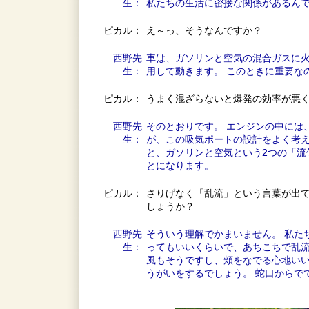
生：
私たちの生活に密接な関係があるんで
ピカル：
え～っ、そうなんですか？
西野先
車は、ガソリンと空気の混合ガスに
生：
用して動きます。 このときに重要な
ピカル：
うまく混ざらないと爆発の効率が悪
西野先
そのとおりです。 エンジンの中には
生：
が、この吸気ポートの設計をよく考え
と、ガソリンと空気という2つの「流
とになります。
ピカル：
さりげなく「乱流」という言葉が出て
しょうか？
西野先
そういう理解でかまいません。 私た
生：
ってもいいくらいで、あちこちで乱流
風もそうですし、頬をなでる心地いい
うがいをするでしょう。 蛇口からで