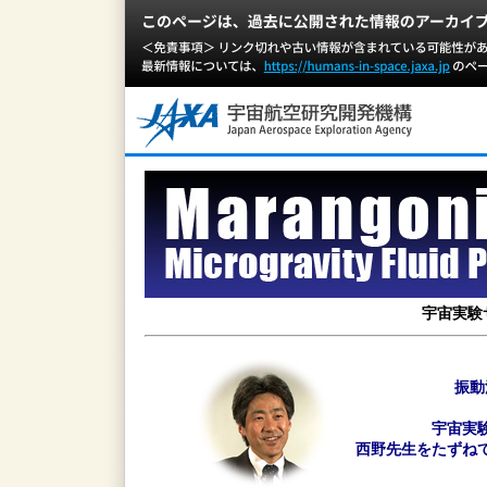
宇宙実験
振動
宇宙実
西野先生をたずね