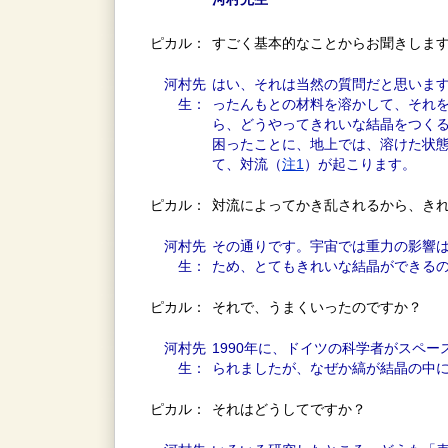
ピカル：
すごく基本的なことからお聞きしま
河村先
はい、それは当然の質問だと思いま
生：
ったんもとの材料を溶かして、それ
ら、どうやってきれいな結晶をつく
困ったことに、地上では、溶けた状
て、対流（
注1
）が起こります。
ピカル：
対流によってかき乱されるから、き
河村先
その通りです。宇宙では重力の影響
生：
ため、とてもきれいな結晶ができる
ピカル：
それで、うまくいったのですか？
河村先
1990年に、ドイツの科学者がスペ
生：
られましたが、なぜか縞が結晶の中
ピカル：
それはどうしてですか？