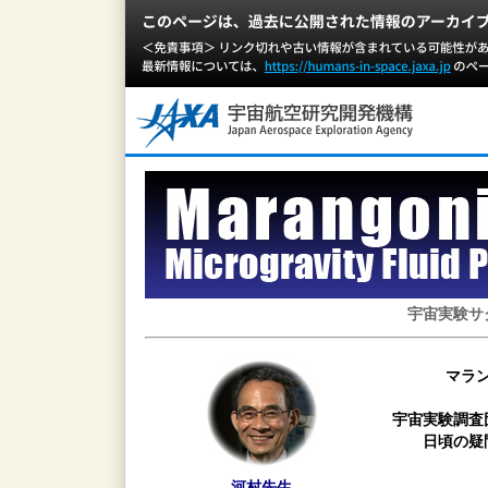
宇宙実験サ
マラ
宇宙実験調査
日頃の疑
河村先生