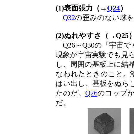
(1)表面張力（→
Q24
）
Q32
の歪みのない球を
(2)ぬれやすさ（→Q25
Q26～Q30の「宇宙
現象が宇宙実験でも見
し、周囲の基板上に結
なわれたときのこと。
はい出し、基板をぬら
たのだ。
Q26
のコップ
だ。