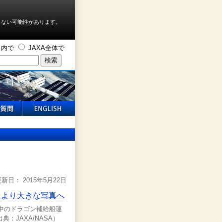
しない可能性があります。
ト内で
JAXA全体で
新日： 2015年5月22日
留中のドラゴン補給船運
典：JAXA/NASA）