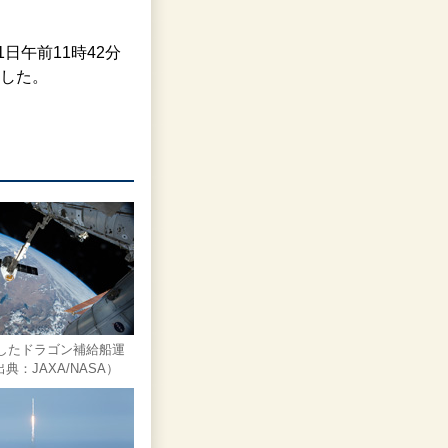
日午前11時42分
ました。
近したドラゴン補給船運
典：JAXA/NASA）