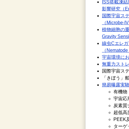
ISS搭載凍
影響研究（Emb
国際宇宙ス
（Microbe-I
植物細胞の重
Gravity Sen
線虫Cエレ
（Nematode 
宇宙環境におけ
無重力ストレス
国際宇宙ステ
「きぼう」船外
簡易曝露実験
有機物
宇宙応
炭素質
超低高
PEE
ターゲッ