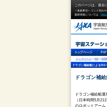
このページは、過去
＜免責事項＞ リンク切れ
最新情報については、
https
トップページ
>
ISS
>
IS
ドラゴン補給船によるISS
ドラゴン補給船
ドラゴン補給船運用
（日本時間5月21
のロボットアーム（Space