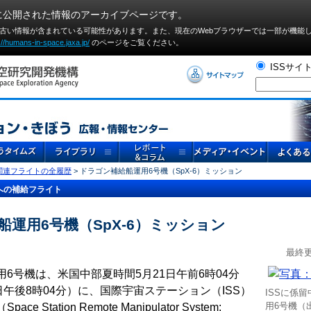
に公開された情報のアーカイブページです。
や古い情報が含まれている可能性があります。また、現在のWebブラウザーでは⼀部が機能
://humans-in-space.jaxa.jp/
のページをご覧ください。
ISSサイ
S関連フライトの全履歴
> ドラゴン補給船運用6号機（SpX-6）ミッション
への補給フライト
運用6号機（SpX-6）ミッション
最終更
6号機は、米国中部夏時間5月21日午前6時04分
日午後8時04分）に、国際宇宙ステーション（ISS）
ISSに係
用6号機（出
 Station Remote Manipulator System: