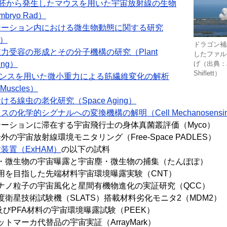
結胚から発生したマウスを用いた宇宙放射線の生物
ryo Rad）
テーション内における微生物動態に関する研究
V）
ドラゴン補
力受容の形成とその分子機構の研究（Plant
したファル
sing）
げ（出典：JA
Shiflett）
ガンスを用いた微小重力による筋繊維変化の解析
Muscles）
る線虫の老化研究（Space Aging）
の化学的シグナルへの変換機構の解明（Cell Mechanosensi
ーションに滞在する宇宙飛行士の身体真菌叢評価（Myco）
の宇宙放射線環境モニタリング（Free-Space PADLES）
装置（ExHAM）
の以下の試料
・微生物の宇宙曝露と宇宙塵・微生物の捕集（たんぽぽ）
用を目指した先端材料宇宙環境曝露実験（CNT）
ナノ粒子の宇宙風化と星間有機物進化の実証研究（QCC）
度衛星技術試験機（SLATS）搭載材料劣化モニタ2（MDM2）
K及びPFA材料の宇宙環境曝露試験（PEEK）
トマーカ代替品の宇宙実証（ArrayMark）