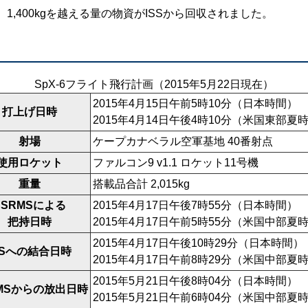
1,400kgを越える量の物資がISSから回収されました。
SpX-6フライト飛行計画（2015年5月22日現在）
2015年4月15日午前5時10分（日本時間）
打上げ日時
2015年4月14日午後4時10分（米国東部夏
射場
ケープカナベラル空軍基地 40番射点
使用ロケット
ファルコン9 v1.1 ロケット11号機
重量
搭載品合計 2,015kg
SSRMSによる
2015年4月17日午後7時55分（日本時間）
把持日時
2015年4月17日午前5時55分（米国中部夏
2015年4月17日午後10時29分（日本時間）
SSへの結合日時
2015年4月17日午前8時29分（米国中部夏
2015年5月21日午後8時04分（日本時間）
RMSからの放出日時
2015年5月21日午前6時04分（米国中部夏