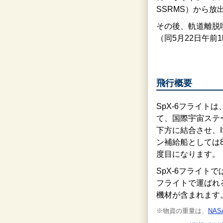
SSRMS）から放
その後、軌道離脱
（同5月22日午
飛行概要
SpX-6フライト
て、国際宇宙ステ
下方に結合させ、
ン補給船としては
度目になります。
SpX-6フライトで
フライトで運ばれ
機材が含まれます
※物資の重量は、
NA