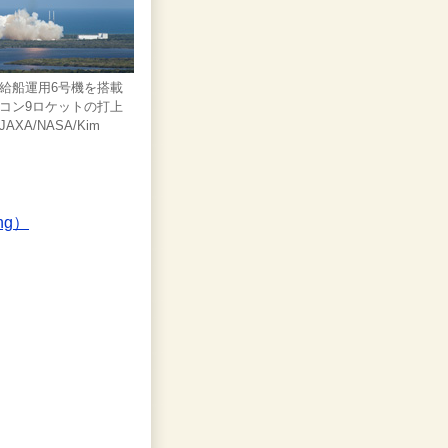
給船運用6号機を搭載
コン9ロケットの打上
XA/NASA/Kim
ng）