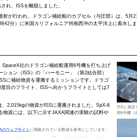
出され、ISSを離脱しました。
噴射が行われ、ドラゴン補給船のカプセル（与圧部）は、5月21
前1時42分）に米国カリフォルニア州南西沖の太平洋上に着水し
は、SpaceX社のドラゴン補給船運用6号機を打ち上げ
ーション（ISS）の「ハーモニー」（第2結合部）
ISSに補給物資を運搬するミッションです。ドラゴ
8度目のフライト、ISSへ向かうフライトとしては7
は、2,015kgの物資がISSに運搬されました。SpX-6
ISSに接
る物資には、以下に示すJAXA関連の実験の試料や
用6号機（出
。
SAのウェブサイト
に掲載されている数値を参考にしています。