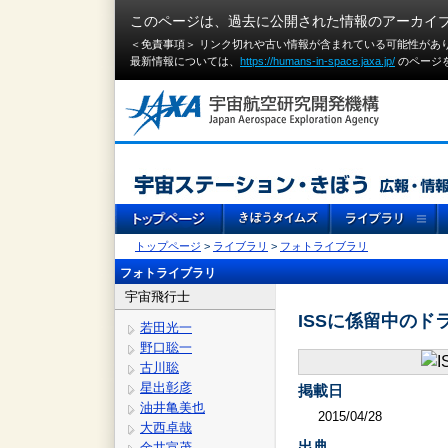
このページは、過去に公開された情報のアーカイ
＜免責事項＞ リンク切れや古い情報が含まれている可能性があ
最新情報については、
https://humans-in-space.jaxa.jp/
のページ
トップページ
>
ライブラリ
>
フォトライブラリ
フォトライブラリ
宇宙飛行士
ISSに係留中のド
若田光一
野口聡一
古川聡
星出彰彦
掲載日
油井亀美也
2015/04/28
大西卓哉
出典
金井宣茂