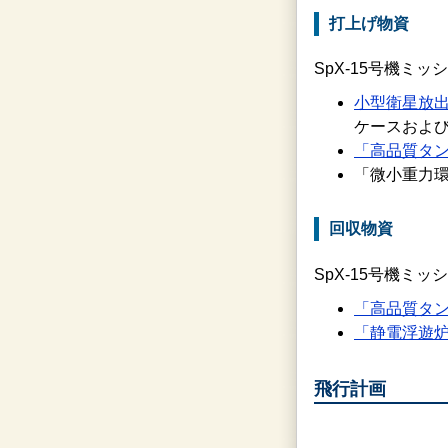
打上げ物資
SpX-15号機ミ
小型衛星放出機構（J
ケースおよ
「高品質タン
「微小重力環
回収物資
SpX-15号機ミ
「高品質タン
「静電浮遊炉
飛行計画