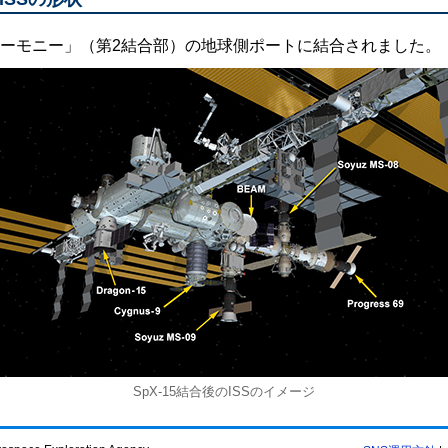
「ハーモニー」（第2結合部）の地球側ポートに結合されました。
SpX-15結合後のISSのイメージ