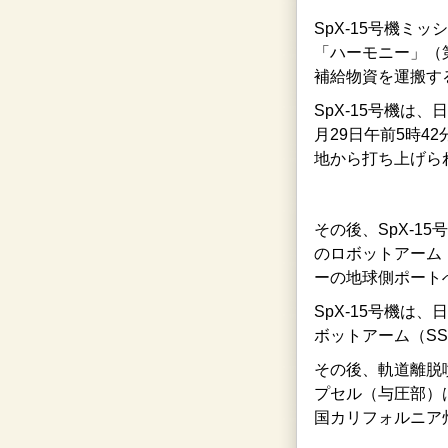
SpX-15号機ミッ
「ハーモニー」（
補給物資を運搬す
SpX-15号機は
月29日午前5時
地から打ち上げら
その後、SpX-1
のロボットアーム（
ーの地球側ポート
SpX-15号機は、
ボットアーム（SS
その後、軌道離脱
プセル（与圧部）は
国カリフォルニア