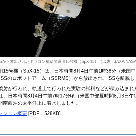
SSから放出されたドラゴン補給船運用15号機（SpX-15）（出典：JAXA/NAS
15号機（SpX-15）は、日本時間8月4日午前1時38分（米国
、ISSのロボットアーム（SSRMS）から放出され、ISSを離脱
噴射が行われ、軌道上で行われた実験の試料などが積み込まれたS
、日本時間8月4日午前7時17分頃（米国中部夏時間8月3日午
州南西沖の太平洋上に着水しました。
ミッション概要
[PDF：528KB]