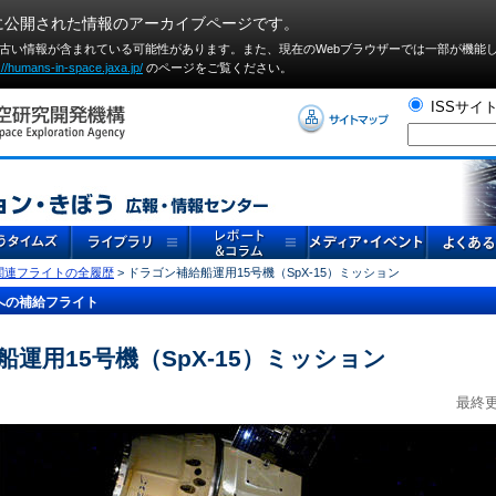
に公開された情報のアーカイブページです。
や古い情報が含まれている可能性があります。また、現在のWebブラウザーでは⼀部が機能
://humans-in-space.jaxa.jp/
のページをご覧ください。
ISSサイ
S関連フライトの全履歴
> ドラゴン補給船運用15号機（SpX-15）ミッション
への補給フライト
運用15号機（SpX-15）ミッション
最終更