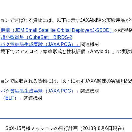
ッションで運ばれる貨物には、以下に示すJAXA関連の実験用品
EM Small Satellite Orbital Deployer:J-SSOD）
の衛星
び
超小型衛星（CubeSat） BIRDS-2
パク質結晶生成実験（JAXA PCG）」
関連機材
境下でのアミロイド線維形成と性状評価（Amyloid）」の実験
ッションで回収される貨物には、以下に示すJAXA関連の実験用
パク質結晶生成実験（JAXA PCG）」
関連機材
（ELF）」
関連機材
SpX-15号機ミッションの飛行計画（2018年8月6日現在）