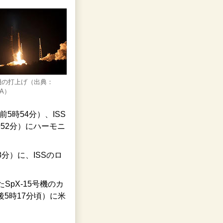
号機の打上げ（出典：
SA）
5時54分）、ISS
時52分）にハーモニ
8分）に、ISSのロ
pX-15号機のカ
後5時17分頃）に米