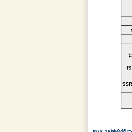
I
SS
SpX-15結合後