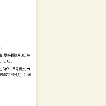
A）
中部夏時間8月3日午
しました。
pX-15号機のカ
後5時17分頃）に米