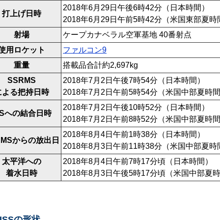
2018年6月29日午後6時42分（日本時間）
打上げ日時
2018年6月29日午前5時42分（米国東部夏時
射場
ケープカナベラル空軍基地 40番射点
使用ロケット
ファルコン9
重量
搭載品合計約2,697kg
SSRMS
2018年7月2日午後7時54分（日本時間）
による把持日時
2018年7月2日午前5時54分（米国中部夏時
2018年7月2日午後10時52分（日本時間）
SSへの結合日時
2018年7月2日午前8時52分（米国中部夏時
2018年8月4日午前1時38分（日本時間）
RMSからの放出日
2018年8月3日午前11時38分（米国中部夏時
太平洋への
2018年8月4日午前7時17分頃（日本時間）
着水日時
2018年8月3日午後5時17分頃（米国中部夏
のISSの形状