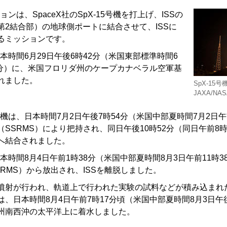
ションは、SpaceX社のSpX-15号機を打上げ、ISSの
第2結合部）の地球側ポートに結合させて、ISSに
るミッションです。
、日本時間6月29日午後6時42分（米国東部標準時間6
42分）に、米国フロリダ州のケープカナベラル空軍基
れました。
SpX-15
JAXA/NA
5号機は、日本時間7月2日午後7時54分（米国中部夏時間7月2日午前
SSRMS）により把持され、同日午後10時52分（同日午前8
へ結合されました。
日本時間8月4日午前1時38分（米国中部夏時間8月3日午前11時3
RMS）から放出され、ISSを離脱しました。
噴射が行われ、軌道上で行われた実験の試料などが積み込まれたS
、日本時間8月4日午前7時17分頃（米国中部夏時間8月3日午
州南西沖の太平洋上に着水しました。