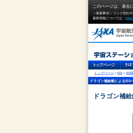
このページは、過去
＜免責事項＞ リンク切れ
最新情報については、
https
トップページ
>
ISS
>
IS
ドラゴン補給船によるISS
ドラゴン補給船