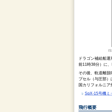
I
ドラゴン補給船運用
前11時38分）に
その後、軌道離脱
プセル（与圧部）は
国カリフォルニア
SpX-15号機
飛行概要