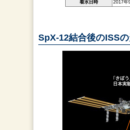
着水日時
2017
SpX-12結合後のISS