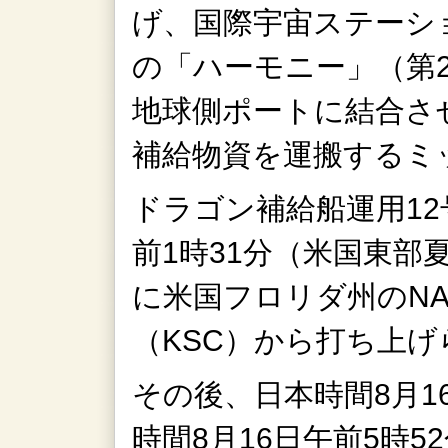
げ、国際宇宙ステーショ
の「ハーモニー」（第
地球側ポートに結合させ
補給物資を運搬するミ
ドラゴン補給船運用12
前1時31分（米国東部夏
に米国フロリダ州のN
（KSC）から打ち上
その後、日本時間8月1
時間8月16日午前5時5