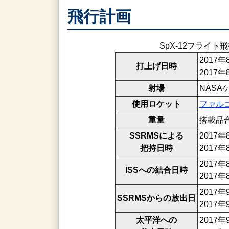
飛行計画
SpX-12フライト
2017
打上げ日時
2017
射場
NASA
使用ロケット
ファル
重量
搭載品合
SSRMSによる
2017
把持日時
2017
2017
ISSへの結合日時
2017
2017
SSRMSからの放出日
2017
太平洋への
2017