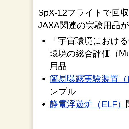
SpX-12フライトで
JAXA関連の実験用品
「宇宙環境における
環境の総合評価（Mult
用品
簡易曝露実験装置（E
ンプル
静電浮遊炉（ELF）